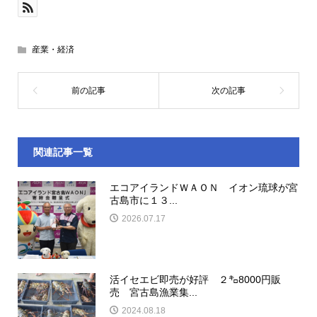
産業・経済
関連記事一覧
エコアイランドＷＡＯＮ イオン琉球が宮
古島市に１３...
2026.07.17
活イセエビ即売が好評 ２㌔8000円販
売 宮古島漁業集...
2024.08.18