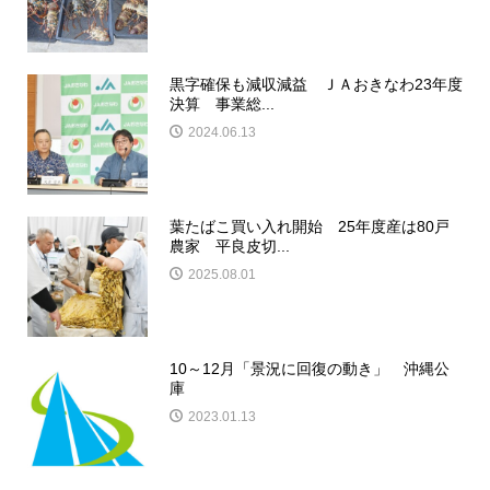
黒字確保も減収減益 ＪＡおきなわ23年度
決算 事業総...
2024.06.13
葉たばこ買い入れ開始 25年度産は80戸
農家 平良皮切...
2025.08.01
10～12月「景況に回復の動き」 沖縄公
庫
2023.01.13