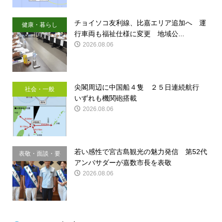
チョイソコ友利線、比嘉エリア追加へ 運
健康・暮らし
行車両も福祉仕様に変更 地域公...
2026.08.06
尖閣周辺に中国船４隻 ２５日連続航行
社会・一般
いずれも機関砲搭載
2026.08.06
若い感性で宮古島観光の魅力発信 第52代
表敬・面談・要
アンバサダーが嘉数市長を表敬
請
2026.08.06