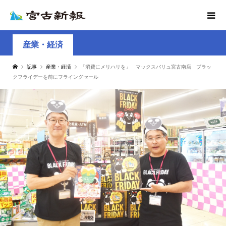
産業・経済
記事
産業・経済
「消費にメリハリを」 マックスバリュ宮古南店 ブラッ
クフライデーを前にフライングセール