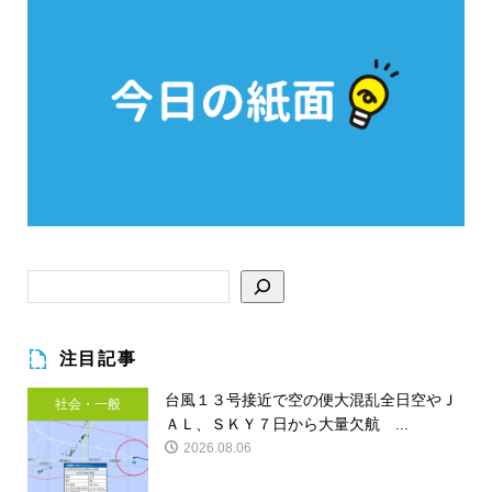
注目記事
台風１３号接近で空の便大混乱全日空やＪ
社会・一般
ＡＬ、ＳＫＹ７日から大量欠航 ...
2026.08.06