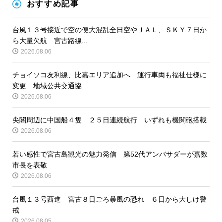
おすすめ記事
台風１３号接近で空の便大混乱全日空やＪＡＬ、ＳＫＹ７日か
ら大量欠航 宮古路線...
2026.08.06
チョイソコ友利線、比嘉エリア追加へ 運行車両も福祉仕様に
変更 地域公共交通協
2026.08.06
尖閣周辺に中国船４隻 ２５日連続航行 いずれも機関砲搭載
2026.08.06
若い感性で宮古島観光の魅力発信 第52代アンバサダーが嘉数
市長を表敬
2026.08.06
台風１３号西進 宮古８日ごろ暴風の恐れ ６日から大しけ警
戒
2026.08.05