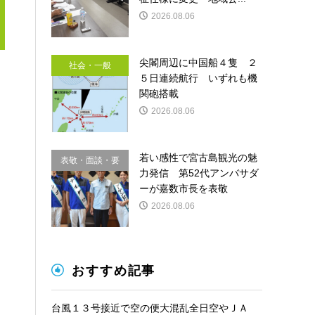
2026.08.06
尖閣周辺に中国船４隻 ２
社会・一般
５日連続航行 いずれも機
関砲搭載
2026.08.06
若い感性で宮古島観光の魅
表敬・面談・要
力発信 第52代アンバサダ
請
ーが嘉数市長を表敬
2026.08.06
おすすめ記事
台風１３号接近で空の便大混乱全日空やＪＡ