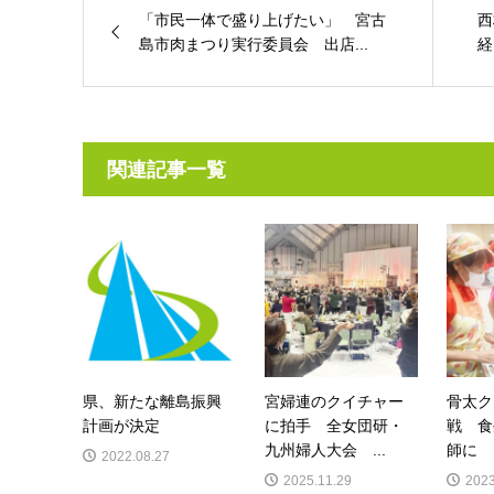
「市民一体で盛り上げたい」 宮古
西
島市肉まつり実行委員会 出店...
経
関連記事一覧
県、新たな離島振興
宮婦連のクイチャー
骨太ク
計画が決定
に拍手 全女団研・
戦 食
九州婦人大会 ...
師に
2022.08.27
2025.11.29
2023