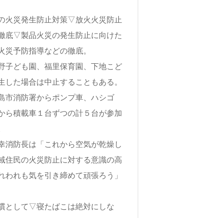
の火災発生防止対策▽放火火災防止
徹底▽製品火災の発生防止に向けた
火災予防指導などの徹底。
野子ども園、福里保育園、下地こど
生した場合は中止することもある。
島市消防署からポンプ車、ハシゴ
から積載車１台ずつの計５台が参加
。
幸消防長は「これから空気が乾燥し
域住民の火災防止に対する意識の高
れわれも気を引き締めて頑張ろう」
慣として▽寝たばこは絶対にしな