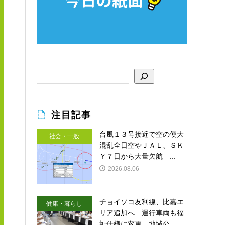
注目記事
台風１３号接近で空の便大
社会・一般
混乱全日空やＪＡＬ、ＳＫ
Ｙ７日から大量欠航 ...
2026.08.06
チョイソコ友利線、比嘉エ
健康・暮らし
リア追加へ 運行車両も福
祉仕様に変更 地域公...