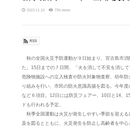
2023.11.10
756 views
RSS
秋の全国火災予防運動が９日始まり、宮古島市消
た。15日までの７日間、「火を消して不安を消し
危険物施設への立入検査や防火対象物査察、幼年防
り組みを行い、市民の防火意識高揚を図る。今年度
など６項目。12日には防災フェアー、10日と14、
ドも行われる予定。
秋季全国運動は火災が発生しやすい季節を迎える
及を図るとともに、火災発生を防止し高齢者を中心