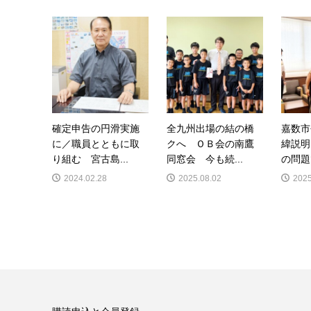
確定申告の円滑実施
全九州出場の結の橋
嘉数市
に／職員とともに取
クへ ＯＢ会の南鷹
緯説明
り組む 宮古島...
同窓会 今も続...
の問題
2024.02.28
2025.08.02
2025