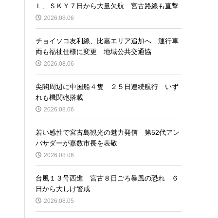
Ｌ、ＳＫＹ７日から大量欠航 宮古路線も直撃
2026.08.06
チョイソコ友利線、比嘉エリア追加へ 運行車
両も福祉仕様に変更 地域公共交通協
2026.08.06
尖閣周辺に中国船４隻 ２５日連続航行 いず
れも機関砲搭載
2026.08.06
若い感性で宮古島観光の魅力発信 第52代アン
バサダーが嘉数市長を表敬
2026.08.06
台風１３号西進 宮古８日ごろ暴風の恐れ ６
日から大しけ警戒
2026.08.05