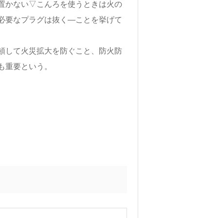
置かない▽こんろを使うときは火の
必要なプラグは抜く―ことを挙げて
頓して火災拡大を防ぐこと、防火防
も重要という。