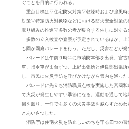
ぐことを目的に行われる。
重点目標は▽住宅防火対策▽乾燥時および強風時
対策▽特定防火対象物などにおける防火安全対策の
取り組みの推進▽多数の者が集合する催しに対する
多数の立入検査や査察が予定されているほか、上
も園が園庭パレードを行う。ただし、災害などが発
パレードは午前９時半に市消防本部を出発。宮古
車、指令車が１台ずつ、上野出張所と伊良部出張所
し、市民に火災予防を呼びかけながら管内を巡った
パレードに先立ち消防職員点検を実施した宮國和
て火災が発生しやすい季節になる。運動を通して地
揚を図り、一件でも多くの火災事故を減らすためわ
とあいさつした。
消防庁は住宅火災を防止しいのちを守る四つの習