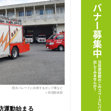
防火パレードに出発するポンプ車など
＝市消防本部
防運動始まる