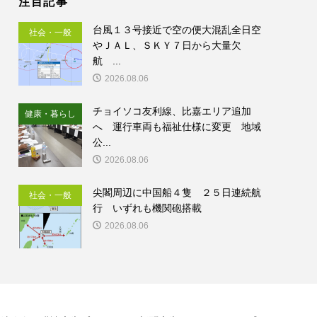
注目記事
台風１３号接近で空の便大混乱全日空
社会・一般
やＪＡＬ、ＳＫＹ７日から大量欠
航 ...
2026.08.06
チョイソコ友利線、比嘉エリア追加
健康・暮らし
へ 運行車両も福祉仕様に変更 地域
公...
2026.08.06
尖閣周辺に中国船４隻 ２５日連続航
社会・一般
行 いずれも機関砲搭載
2026.08.06