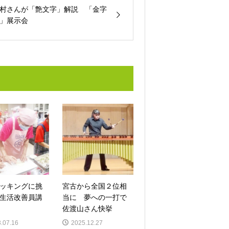
村さんが「艶文字」解説 「金字
」展示会
ッキングに挑
宮古から全国２位相
生活改善員講
当に 夢への一打で
佐渡山さん快挙
.07.16
2025.12.27