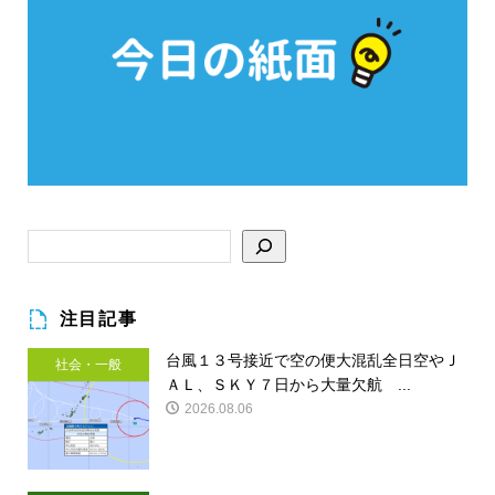
注目記事
台風１３号接近で空の便大混乱全日空やＪ
社会・一般
ＡＬ、ＳＫＹ７日から大量欠航 ...
2026.08.06