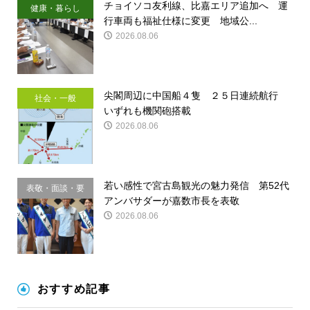
チョイソコ友利線、比嘉エリア追加へ 運
健康・暮らし
行車両も福祉仕様に変更 地域公...
2026.08.06
尖閣周辺に中国船４隻 ２５日連続航行
社会・一般
いずれも機関砲搭載
2026.08.06
若い感性で宮古島観光の魅力発信 第52代
表敬・面談・要
アンバサダーが嘉数市長を表敬
請
2026.08.06
おすすめ記事