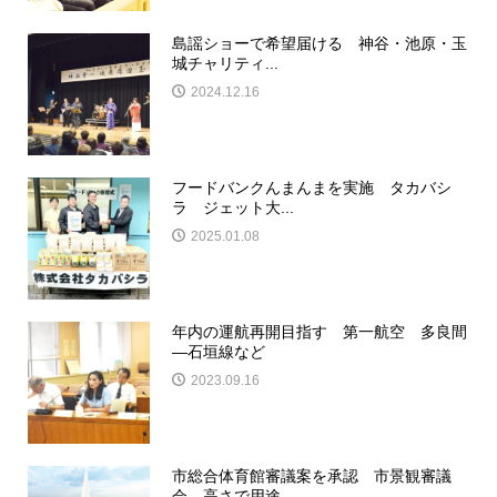
島謡ショーで希望届ける 神谷・池原・玉
城チャリティ...
2024.12.16
フードバンクんまんまを実施 タカバシ
ラ ジェット大...
2025.01.08
年内の運航再開目指す 第一航空 多良間
―石垣線など
2023.09.16
市総合体育館審議案を承認 市景観審議
会 高さで用途...