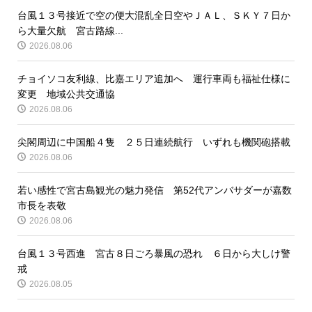
台風１３号接近で空の便大混乱全日空やＪＡＬ、ＳＫＹ７日か
ら大量欠航 宮古路線...
2026.08.06
チョイソコ友利線、比嘉エリア追加へ 運行車両も福祉仕様に
変更 地域公共交通協
2026.08.06
尖閣周辺に中国船４隻 ２５日連続航行 いずれも機関砲搭載
2026.08.06
若い感性で宮古島観光の魅力発信 第52代アンバサダーが嘉数
市長を表敬
2026.08.06
台風１３号西進 宮古８日ごろ暴風の恐れ ６日から大しけ警
戒
2026.08.05