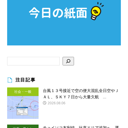
注目記事
台風１３号接近で空の便大混乱全日空やＪ
社会・一般
ＡＬ、ＳＫＹ７日から大量欠航 ...
2026.08.06
チョイソコ友利線、比嘉エリア追加へ 運