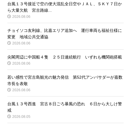
台風１３号接近で空の便大混乱全日空やＪＡＬ、ＳＫＹ７日か
ら大量欠航 宮古路線...
2026.08.06
チョイソコ友利線、比嘉エリア追加へ 運行車両も福祉仕様に
変更 地域公共交通協
2026.08.06
尖閣周辺に中国船４隻 ２５日連続航行 いずれも機関砲搭載
2026.08.06
若い感性で宮古島観光の魅力発信 第52代アンバサダーが嘉数
市長を表敬
2026.08.06
台風１３号西進 宮古８日ごろ暴風の恐れ ６日から大しけ警
戒
2026.08.05