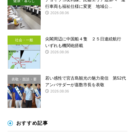
健康・暮らし
行車両も福祉仕様に変更 地域公...
2026.08.06
尖閣周辺に中国船４隻 ２５日連続航行
社会・一般
いずれも機関砲搭載
2026.08.06
若い感性で宮古島観光の魅力発信 第52代
表敬・面談・要
アンバサダーが嘉数市長を表敬
請
2026.08.06
おすすめ記事