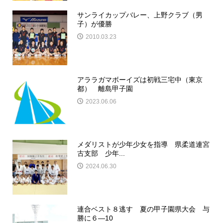
サンライカップバレー、上野クラブ（男
子）が優勝
2010.03.23
アララガマボーイズは初戦三宅中（東京
都） 離島甲子園
2023.06.06
メダリストが少年少女を指導 県柔道連宮
古支部 少年...
2024.06.30
連合ベスト８逃す 夏の甲子園県大会 与
勝に６―10