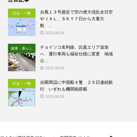
台風１３号接近で空の便大混乱全日空
社会・一般
やＪＡＬ、ＳＫＹ７日から大量欠
航 ...
2026.08.06
チョイソコ友利線、比嘉エリア追加
健康・暮らし
へ 運行車両も福祉仕様に変更 地域
公...
2026.08.06
尖閣周辺に中国船４隻 ２５日連続航
社会・一般
行 いずれも機関砲搭載
2026.08.06