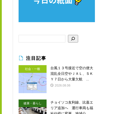
注目記事
台風１３号接近で空の便大
社会・一般
混乱全日空やＪＡＬ、ＳＫ
Ｙ７日から大量欠航 ...
2026.08.06
チョイソコ友利線、比嘉エ
健康・暮らし
リア追加へ 運行車両も福
祉仕様に変更 地域公...