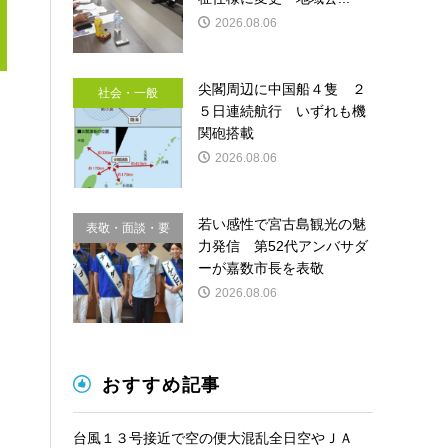
2026.08.06
尖閣周辺に中国船４隻 ２
社会・一般
５日連続航行 いずれも機
関砲搭載
2026.08.06
若い感性で宮古島観光の魅
表敬・面談・要
力発信 第52代アンバサダ
請
ーが嘉数市長を表敬
2026.08.06
おすすめ記事
台風１３号接近で空の便大混乱全日空やＪＡ