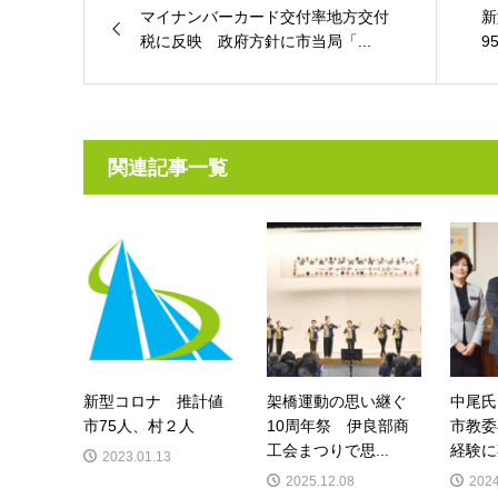
マイナンバーカード交付率地方交付
新
税に反映 政府方針に市当局「...
9
関連記事一覧
新型コロナ 推計値
架橋運動の思い継ぐ
中尾
市75人、村２人
10周年祭 伊良部商
市教委
工会まつりで思...
経験に
2023.01.13
2025.12.08
2024