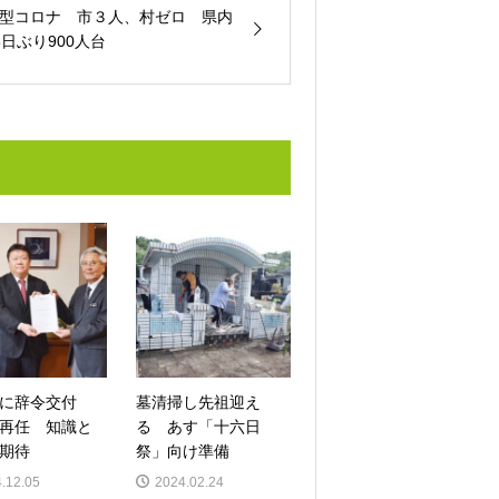
型コロナ 市３人、村ゼロ 県内
5日ぶり900人台
氏に辞令交付
墓清掃し先祖迎え
再任 知識と
る あす「十六日
期待
祭」向け準備
.12.05
2024.02.24