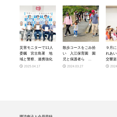
災害モニターで11人
散歩コースをごみ拾
９月に
委嘱 宮古島署 地
い 入江保育園 園
れあい
域と警察、連携強化
児と保護者ら ...
交響楽
2025.04.17
2024.03.27
2024
購読申込と会員登録