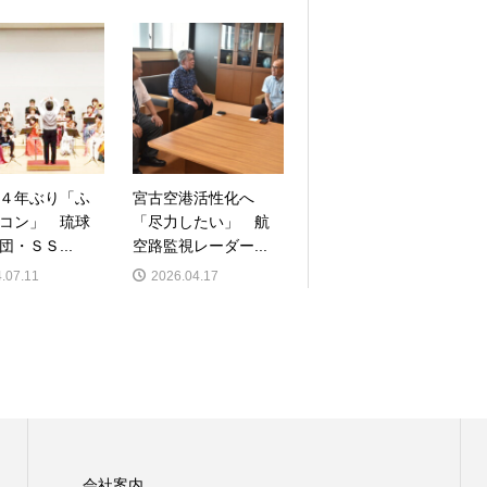
４年ぶり「ふ
宮古空港活性化へ
コン」 琉球
「尽力したい」 航
団・ＳＳ...
空路監視レーダー...
.07.11
2026.04.17
会社案内