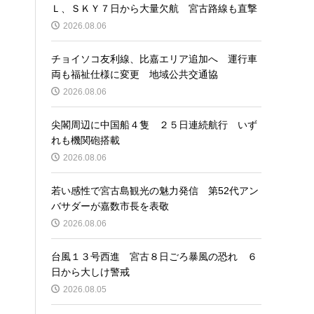
Ｌ、ＳＫＹ７日から大量欠航 宮古路線も直撃
2026.08.06
チョイソコ友利線、比嘉エリア追加へ 運行車
両も福祉仕様に変更 地域公共交通協
2026.08.06
尖閣周辺に中国船４隻 ２５日連続航行 いず
れも機関砲搭載
2026.08.06
若い感性で宮古島観光の魅力発信 第52代アン
バサダーが嘉数市長を表敬
2026.08.06
台風１３号西進 宮古８日ごろ暴風の恐れ ６
日から大しけ警戒
2026.08.05