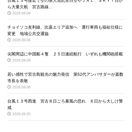
台風１３号接近で空の便大混乱全日空やＪＡＬ、ＳＫＹ７日か
ら大量欠航 宮古路線...
2026.08.06
チョイソコ友利線、比嘉エリア追加へ 運行車両も福祉仕様に
変更 地域公共交通協
2026.08.06
尖閣周辺に中国船４隻 ２５日連続航行 いずれも機関砲搭載
2026.08.06
若い感性で宮古島観光の魅力発信 第52代アンバサダーが嘉数
市長を表敬
2026.08.06
台風１３号西進 宮古８日ごろ暴風の恐れ ６日から大しけ警
戒
2026.08.05