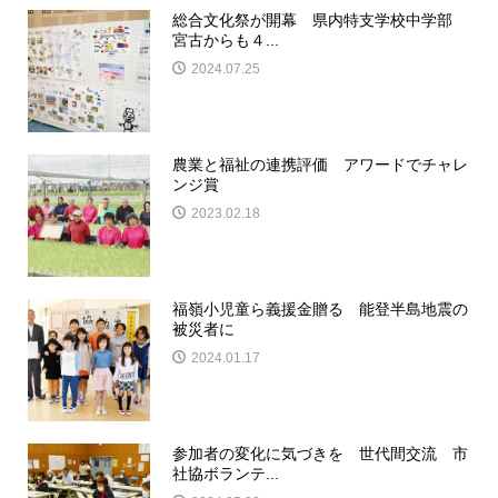
総合文化祭が開幕 県内特支学校中学部
宮古からも４...
2024.07.25
農業と福祉の連携評価 アワードでチャレ
ンジ賞
2023.02.18
福嶺小児童ら義援金贈る 能登半島地震の
被災者に
2024.01.17
参加者の変化に気づきを 世代間交流 市
社協ボランテ...