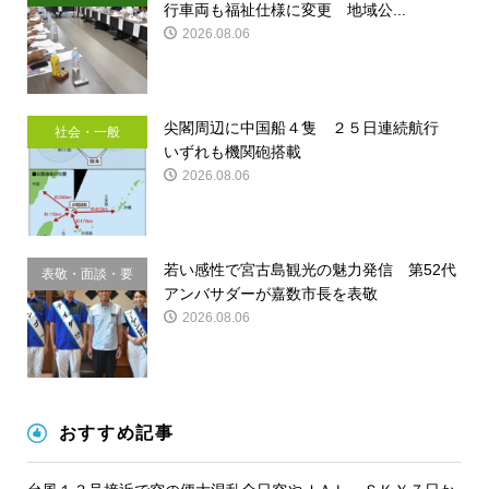
行車両も福祉仕様に変更 地域公...
2026.08.06
尖閣周辺に中国船４隻 ２５日連続航行
社会・一般
いずれも機関砲搭載
2026.08.06
若い感性で宮古島観光の魅力発信 第52代
表敬・面談・要
アンバサダーが嘉数市長を表敬
請
2026.08.06
おすすめ記事