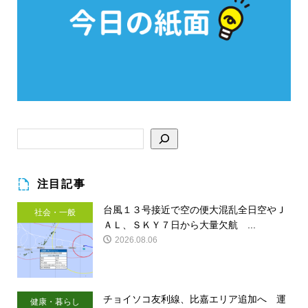
注目記事
台風１３号接近で空の便大混乱全日空やＪ
社会・一般
ＡＬ、ＳＫＹ７日から大量欠航 ...
2026.08.06
チョイソコ友利線、比嘉エリア追加へ 運
健康・暮らし