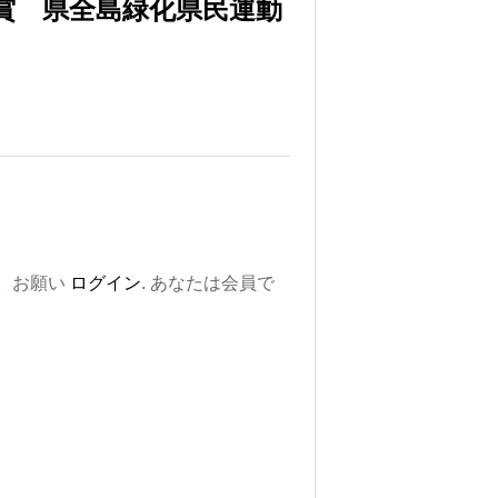
賞 県全島緑化県民運動
。お願い
ログイン
. あなたは会員で