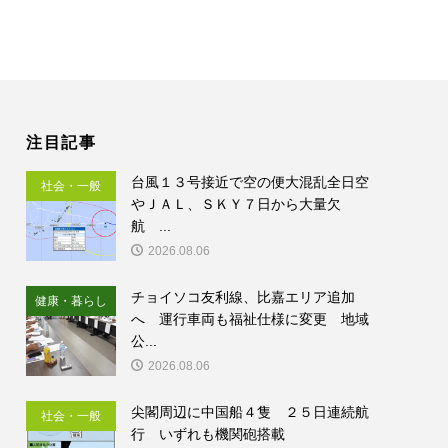
注目記事
台風１３号接近で空の便大混乱全日空
社会・一般
やＪＡＬ、ＳＫＹ７日から大量欠
航 ...
2026.08.06
チョイソコ友利線、比嘉エリア追加
健康・暮らし
へ 運行車両も福祉仕様に変更 地域
公...
2026.08.06
尖閣周辺に中国船４隻 ２５日連続航
社会・一般
行 いずれも機関砲搭載