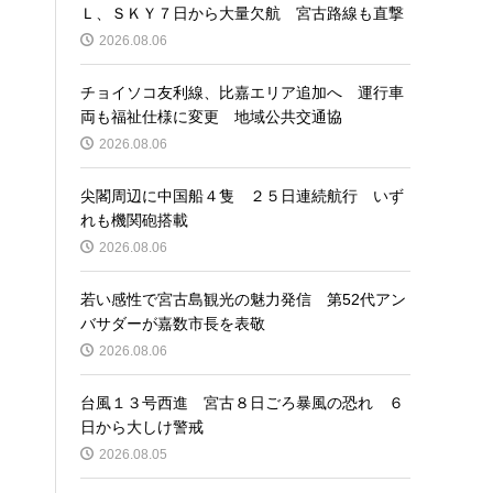
Ｌ、ＳＫＹ７日から大量欠航 宮古路線も直撃
2026.08.06
チョイソコ友利線、比嘉エリア追加へ 運行車
両も福祉仕様に変更 地域公共交通協
2026.08.06
尖閣周辺に中国船４隻 ２５日連続航行 いず
れも機関砲搭載
2026.08.06
若い感性で宮古島観光の魅力発信 第52代アン
バサダーが嘉数市長を表敬
2026.08.06
台風１３号西進 宮古８日ごろ暴風の恐れ ６
日から大しけ警戒
2026.08.05