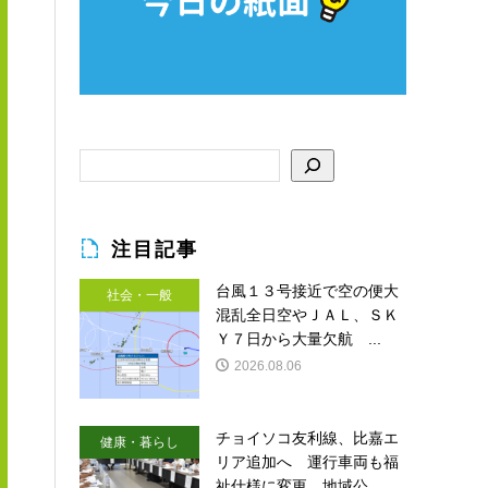
注目記事
台風１３号接近で空の便大
社会・一般
混乱全日空やＪＡＬ、ＳＫ
Ｙ７日から大量欠航 ...
2026.08.06
チョイソコ友利線、比嘉エ
健康・暮らし
リア追加へ 運行車両も福
祉仕様に変更 地域公...