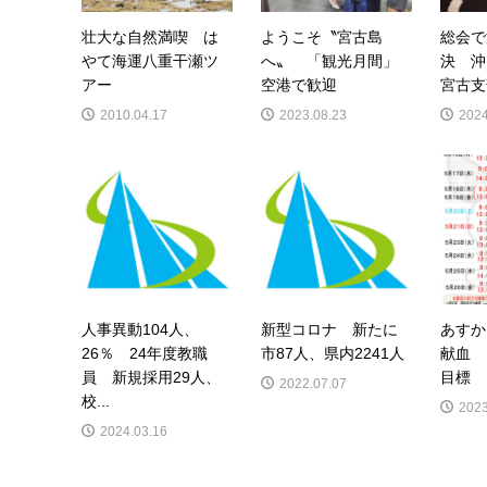
壮大な自然満喫 は
ようこそ〝宮古島
総会で
やて海運八重干瀬ツ
へ〟 「観光月間」
決 沖
アー
空港で歓迎
宮古支
2010.04.17
2023.08.23
2024
人事異動104人、
新型コロナ 新たに
あすか
26％ 24年度教職
市87人、県内2241人
献血 
員 新規採用29人、
目標
2022.07.07
校...
2023
2024.03.16