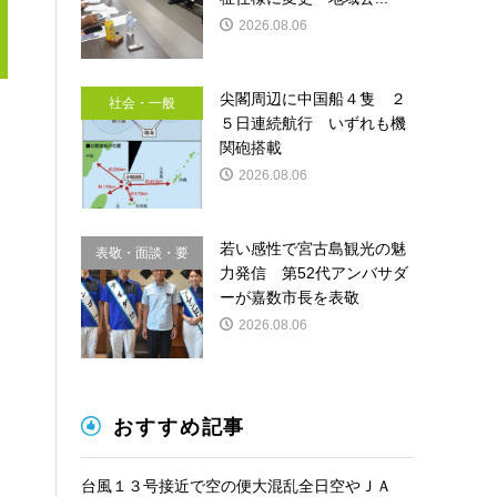
2026.08.06
尖閣周辺に中国船４隻 ２
社会・一般
５日連続航行 いずれも機
関砲搭載
2026.08.06
若い感性で宮古島観光の魅
表敬・面談・要
力発信 第52代アンバサダ
請
ーが嘉数市長を表敬
2026.08.06
おすすめ記事
台風１３号接近で空の便大混乱全日空やＪＡ