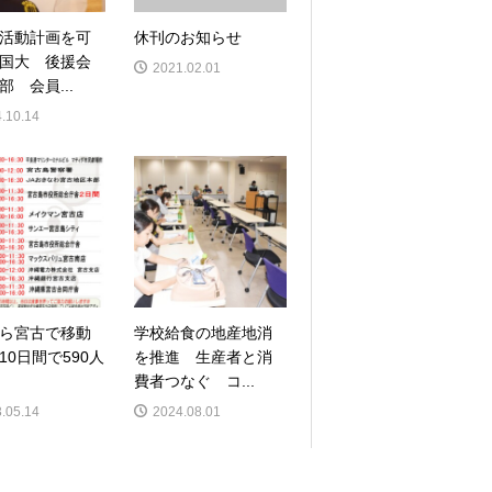
活動計画を可
休刊のお知らせ
国大 後援会
2021.02.01
部 会員...
.10.14
ら宮古で移動
学校給食の地産地消
10日間で590人
を推進 生産者と消
費者つなぐ コ...
.05.14
2024.08.01