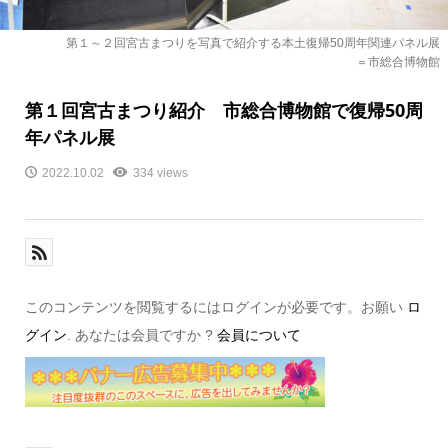
第１～２回宮古まつりを写真で紹介する本土復帰50周年関連パネル展
＝市総合博物館
第１回宮古まつり紹介 市総合博物館で復帰50周
年パネル展
2022.10.02
334 views
このコンテンツを閲覧するにはログインが必要です。お願い
ロ
グイン
. あなたは会員ですか ?
会員について