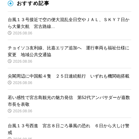
おすすめ記事
台風１３号接近で空の便大混乱全日空やＪＡＬ、ＳＫＹ７日か
ら大量欠航 宮古路線...
2026.08.06
チョイソコ友利線、比嘉エリア追加へ 運行車両も福祉仕様に
変更 地域公共交通協
2026.08.06
尖閣周辺に中国船４隻 ２５日連続航行 いずれも機関砲搭載
2026.08.06
若い感性で宮古島観光の魅力発信 第52代アンバサダーが嘉数
市長を表敬
2026.08.06
台風１３号西進 宮古８日ごろ暴風の恐れ ６日から大しけ警
戒