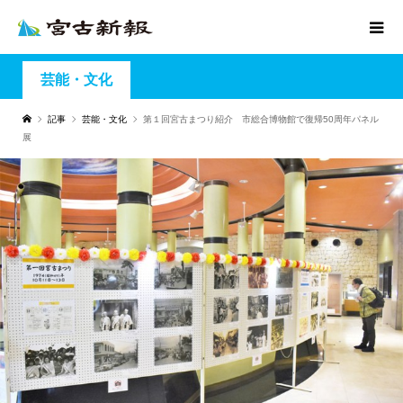
芸能・文化
記事
芸能・文化
第１回宮古まつり紹介 市総合博物館で復帰50周年パネル
展