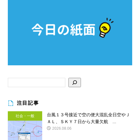
注目記事
台風１３号接近で空の便大混乱全日空やＪ
社会・一般
ＡＬ、ＳＫＹ７日から大量欠航 ...
2026.08.06