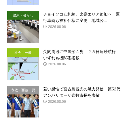
チョイソコ友利線、比嘉エリア追加へ 運
健康・暮らし
行車両も福祉仕様に変更 地域公...
2026.08.06
尖閣周辺に中国船４隻 ２５日連続航行
社会・一般
いずれも機関砲搭載
2026.08.06
若い感性で宮古島観光の魅力発信 第52代
表敬・面談・要
アンバサダーが嘉数市長を表敬
請
2026.08.06