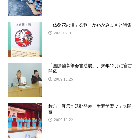
「仏桑花の涙」発刊 かわかみまさと詩集
2022.07.07
「国際蘭亭筆会書法展」、来年12月に宮古
開催
2009.11.25
舞台、展示で活動発表 生涯学習フェス開
幕
2009.11.22