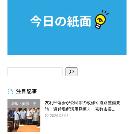
注目記事
友利部落会が公民館の改修や道路整備要
表敬・面談・要
請 避難場所活用見据え 嘉数市長...
請
2026.08.08