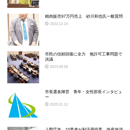
精肉販売97万円売上 砂川和也氏一般質問
2022.12.14
市民の信頼回復に全力 無許可工事問題で
決議
2023.09.28
市長選各陣営 青年・女性部長インタビュ
ー
2025.01.13
上野庁舎、10業者が利活用提案 地産地消