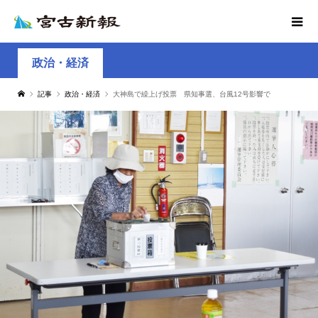
政治・経済
記事
政治・経済
大神島で繰上げ投票 県知事選、台風12号影響で