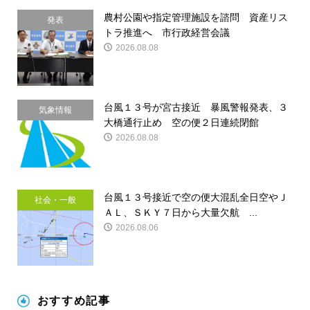
農村公園や指定管理施設を諮問 資産リス
発表
トラ推進へ 市行政経営会議
2026.08.08
台風１３号が宮古接近 暴風警報発表、３
気象情報
大橋通行止め 空の便２日連続閉館
2026.08.08
台風１３号接近で空の便大混乱全日空やＪ
社会・一般
ＡＬ、ＳＫＹ７日から大量欠航 ...
2026.08.06
おすすめ記事