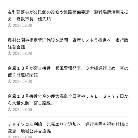
友利部落会が公民館の改修や道路整備要請 避難場所活用見据
え 嘉数市長「優先順...
2026.08.08
農村公園や指定管理施設を諮問 資産リストラ推進へ 市行政
経営会議
2026.08.08
台風１３号が宮古接近 暴風警報発表、３大橋通行止め 空の
便２日連続閉館
2026.08.08
台風１３号接近で空の便大混乱全日空やＪＡＬ、ＳＫＹ７日か
ら大量欠航 宮古路線...
2026.08.06
チョイソコ友利線、比嘉エリア追加へ 運行車両も福祉仕様に
変更 地域公共交通協
2026.08.06