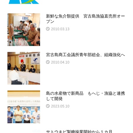
新鮮な魚介類提供 宮古島漁協直売所オー
プン
2010.03.13
宮古島商工会議所青年部総会、組織強化へ
2010.04.10
島の水産物で新商品 もへじ・漁協と連携
して開発
2023.05.10
サトウキビ製糖操業開始から１カ月