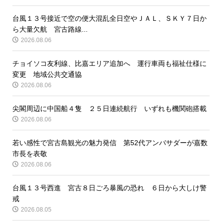
台風１３号接近で空の便大混乱全日空やＪＡＬ、ＳＫＹ７日か
ら大量欠航 宮古路線...
2026.08.06
チョイソコ友利線、比嘉エリア追加へ 運行車両も福祉仕様に
変更 地域公共交通協
2026.08.06
尖閣周辺に中国船４隻 ２５日連続航行 いずれも機関砲搭載
2026.08.06
若い感性で宮古島観光の魅力発信 第52代アンバサダーが嘉数
市長を表敬
2026.08.06
台風１３号西進 宮古８日ごろ暴風の恐れ ６日から大しけ警
戒
2026.08.05