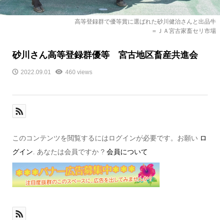
高等登録群で優等賞に選ばれた砂川健治さんと出品牛
＝ＪＡ宮古家畜セリ市場
砂川さん高等登録群優等 宮古地区畜産共進会
2022.09.01
460 views
このコンテンツを閲覧するにはログインが必要です。お願い
ロ
グイン
. あなたは会員ですか ?
会員について