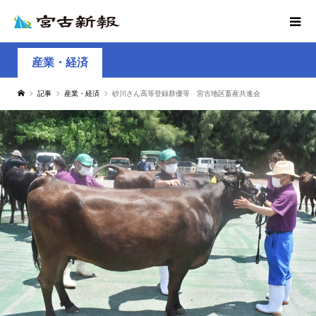
産業・経済
記事
産業・経済
砂川さん高等登録群優等 宮古地区畜産共進会