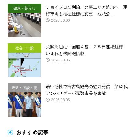
チョイソコ友利線、比嘉エリア追加へ 運
健康・暮らし
行車両も福祉仕様に変更 地域公...
2026.08.06
尖閣周辺に中国船４隻 ２５日連続航行
社会・一般
いずれも機関砲搭載
2026.08.06
若い感性で宮古島観光の魅力発信 第52代
表敬・面談・要
アンバサダーが嘉数市長を表敬
請
2026.08.06
おすすめ記事