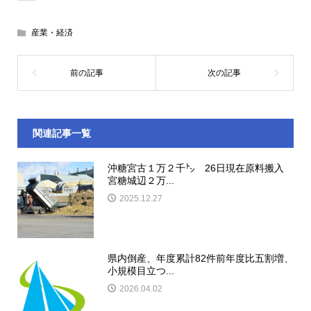
産業・経済
関連記事一覧
沖糖宮古１万２千㌧ 26日現在原料搬入
宮糖城辺２万...
2025.12.27
県内倒産、年度累計82件前年度比五割増、
小規模目立つ...
2026.04.02