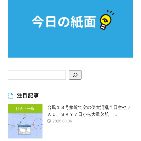
注目記事
台風１３号接近で空の便大混乱全日空やＪ
社会・一般
ＡＬ、ＳＫＹ７日から大量欠航 ...
2026.08.06