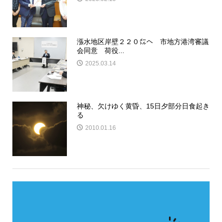
漲水地区岸壁２２０㍍へ 市地方港湾審議
会同意 荷役...
2025.03.14
神秘、欠けゆく黄昏、15日夕部分日食起き
る
2010.01.16