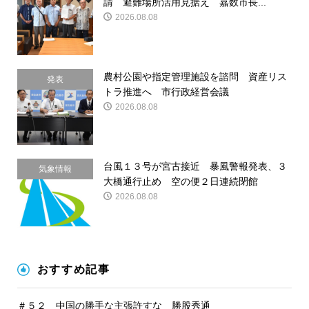
請 避難場所活用見据え 嘉数市長...
請
2026.08.08
農村公園や指定管理施設を諮問 資産リス
発表
トラ推進へ 市行政経営会議
2026.08.08
台風１３号が宮古接近 暴風警報発表、３
気象情報
大橋通行止め 空の便２日連続閉館
2026.08.08
おすすめ記事
＃５２ 中国の勝手な主張許すな 勝股秀通