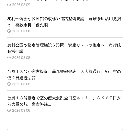
2026.08.09
友利部落会が公民館の改修や道路整備要請 避難場所活用見据
え 嘉数市長「優先順...
2026.08.08
農村公園や指定管理施設を諮問 資産リストラ推進へ 市行政
経営会議
2026.08.08
台風１３号が宮古接近 暴風警報発表、３大橋通行止め 空の
便２日連続閉館
2026.08.08
台風１３号接近で空の便大混乱全日空やＪＡＬ、ＳＫＹ７日か
ら大量欠航 宮古路線...
2026.08.06