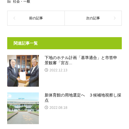
社会・一般
関連記事一覧
下地のホテル計画「基準適合」と市答申
景観審「宮古...
2022.12.13
新体育館の用地選定へ ３候補地視察し採
点
2022.08.18