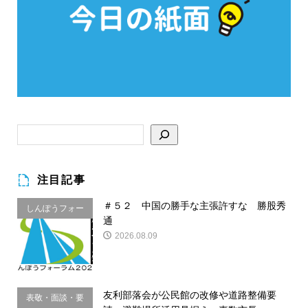
注目記事
＃５２ 中国の勝手な主張許すな 勝股秀
しんぽうフォー
通
ラム
2026.08.09
友利部落会が公民館の改修や道路整備要
表敬・面談・要