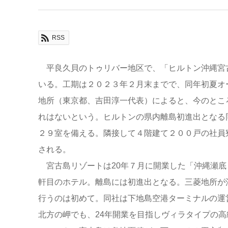
RSS
平良久貝のトゥリバー地区で、「ヒルトン沖縄宮
いる。工期は２０２３年２月末までで、同年初夏オ
地所（東京都、吉田淳一代表）によると、今のとこ
れはないという。ヒルトンの県内離島初進出となる
２９室を備える。隣接して４階建て２００戸の社員
される。
宮古島リゾートは20年７月に開業した「沖縄瀬底
軒目のホテル。離島には初進出となる。三菱地所が
行うのは初めて。同社は下地島空港ターミナルの運
北方の岬でも、24年開業を目指しヴィラタイプの