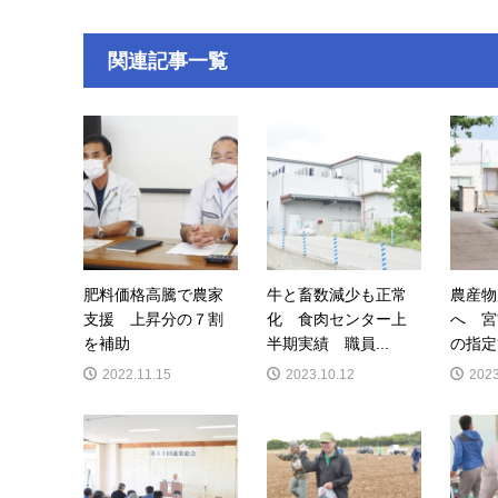
関連記事一覧
肥料価格高騰で農家
牛と畜数減少も正常
農産物
支援 上昇分の７割
化 食肉センター上
へ 宮
を補助
半期実績 職員...
の指定
2022.11.15
2023.10.12
2023