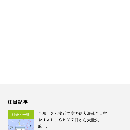
注目記事
台風１３号接近で空の便大混乱全日空
社会・一般
やＪＡＬ、ＳＫＹ７日から大量欠
航 ...