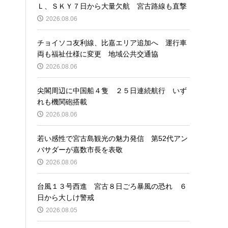
Ｌ、ＳＫＹ７日から大量欠航 宮古路線も直撃
2026.08.06
チョイソコ友利線、比嘉エリア追加へ 運行車
両も福祉仕様に変更 地域公共交通協
2026.08.06
尖閣周辺に中国船４隻 ２５日連続航行 いず
れも機関砲搭載
2026.08.06
若い感性で宮古島観光の魅力発信 第52代アン
バサダーが嘉数市長を表敬
2026.08.06
台風１３号西進 宮古８日ごろ暴風の恐れ ６
日から大しけ警戒
2026.08.05