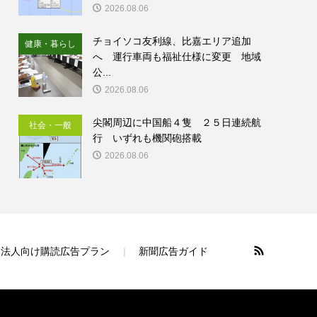
2026.08.06
チョイソコ友利線、比嘉エリア追加
健康・暮らし
へ 運行車両も福祉仕様に変更 地域
公...
2026.08.06
尖閣周辺に中国船４隻 ２５日連続航
社会・一般
行 いずれも機関砲搭載
2026.08.06
法人向け購読広告プラン
新聞広告ガイド