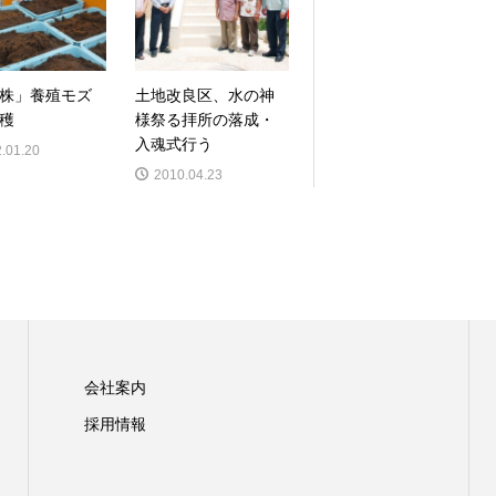
株」養殖モズ
土地改良区、水の神
穫
様祭る拝所の落成・
入魂式行う
.01.20
2010.04.23
会社案内
採用情報