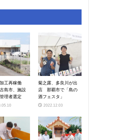
加工再稼働
菊之露、多良川が出
古島市、施設
店 那覇市で「島の
管理者選定
酒フェスタ」
.05.10
2022.12.03