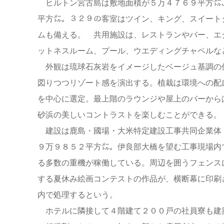
ヒルトン宮古島は敷地面積が５万４７６９平方㍍
平方㍍。３２９の客室はツイン、キング、スイート
ムも備える。 共用施設は、レストランやバー、エ
ットネスルーム、プール、ウエディングチャペルな
外観は琉球石灰岩をイメージしたベージュ基調の
図りつつリゾート感を演出する。植栽は環境への配
を中心に選定。最上階のラウンジや屋上のバーから
砂浜の美しいコントラストを楽しむことができる。
建設は鹿島・國場・大米特定建設工事共同企業体
９万９８５２平方㍍。伊良部大橋を望む工事現場内
る多数の重機が稼働している。周辺を囲うフェンス
する夏休み絵画コンテストの作品が、横断幕に印刷
内で処理するという。
ホテルに隣接して４階建て２００戸の社員寮も建