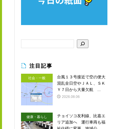
注目記事
台風１３号接近で空の便大
社会・一般
混乱全日空やＪＡＬ、ＳＫ
Ｙ７日から大量欠航 ...
2026.08.06
チョイソコ友利線、比嘉エ
健康・暮らし
リア追加へ 運行車両も福
祉仕様に変更 地域公...