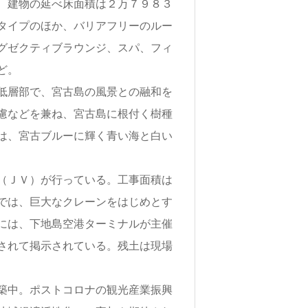
、建物の延べ床面積は２万７９８３
タイプのほか、バリアフリーのルー
グゼクティブラウンジ、スパ、フィ
ど。
低層部で、宮古島の風景との融和を
慮などを兼ね、宮古島に根付く樹種
は、宮古ブルーに輝く青い海と白い
（ＪＶ）が行っている。工事面積は
では、巨大なクレーンをはじめとす
には、下地島空港ターミナルが主催
されて掲示されている。残土は現場
築中。ポストコロナの観光産業振興