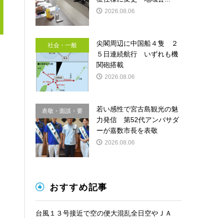
2026.08.06
尖閣周辺に中国船４隻 ２
社会・一般
５日連続航行 いずれも機
関砲搭載
2026.08.06
若い感性で宮古島観光の魅
表敬・面談・要
力発信 第52代アンバサダ
請
ーが嘉数市長を表敬
2026.08.06
おすすめ記事
台風１３号接近で空の便大混乱全日空やＪＡ