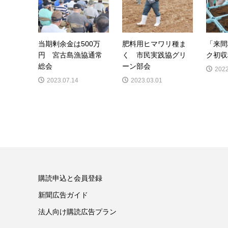
当期剰余金は500万
肥料用ヒマワリ種ま
「来間
円 宮古島漁協通常
く 市民実践協グリ
ク初収
総会
ーン部会
2022
2023.07.14
2023.03.01
購読申込と会員登録
新聞広告ガイド
法人向け購読広告プラン