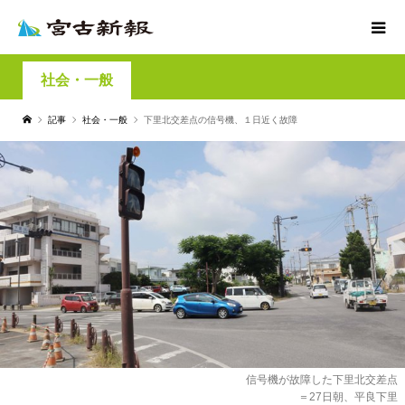
社会・一般
記事
社会・一般
下里北交差点の信号機、１日近く故障
信号機が故障した下里北交差点
＝27日朝、平良下里