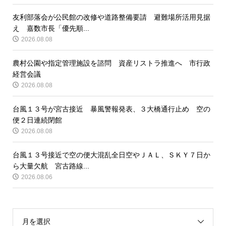
友利部落会が公民館の改修や道路整備要請 避難場所活用見据
え 嘉数市長「優先順...
2026.08.08
農村公園や指定管理施設を諮問 資産リストラ推進へ 市行政
経営会議
2026.08.08
台風１３号が宮古接近 暴風警報発表、３大橋通行止め 空の
便２日連続閉館
2026.08.08
台風１３号接近で空の便大混乱全日空やＪＡＬ、ＳＫＹ７日か
ら大量欠航 宮古路線...
2026.08.06
月を選択