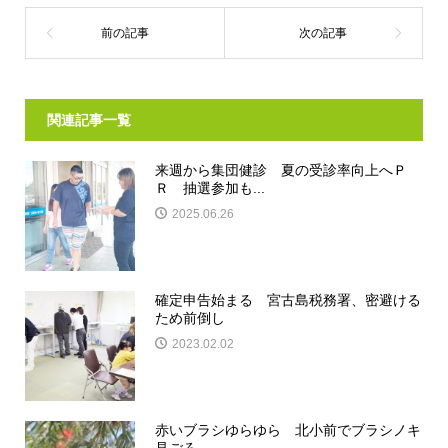
関連記事一覧
来週から集団健診 夏の受診率向上へＰ
Ｒ 抽選参加も...
2025.06.26
確定申告始まる 宮古島税務署、密避ける
ため前倒し
2023.02.02
赤いブラシゆらゆら 北小前でブラシノキ