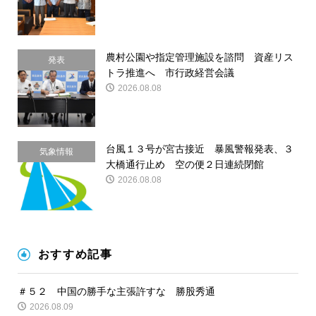
農村公園や指定管理施設を諮問 資産リス
発表
トラ推進へ 市行政経営会議
2026.08.08
台風１３号が宮古接近 暴風警報発表、３
気象情報
大橋通行止め 空の便２日連続閉館
2026.08.08
おすすめ記事
＃５２ 中国の勝手な主張許すな 勝股秀通
2026.08.09