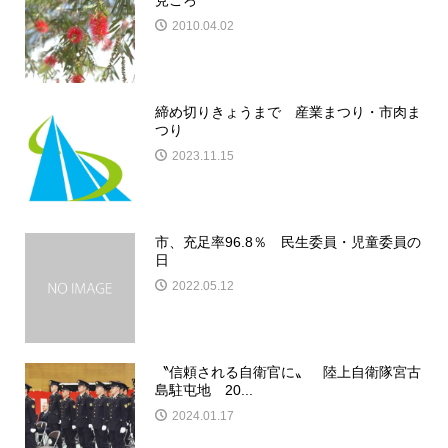
見ごろ
2010.04.02
締め切りきょうまで 産業まつり・市肉ま
つり
2023.11.15
市、充足率96.8％ 民生委員・児童委員の
日
2022.05.12
〝信頼される自衛官に〟 陸上自衛隊宮古
島駐屯地 20...
2024.01.17