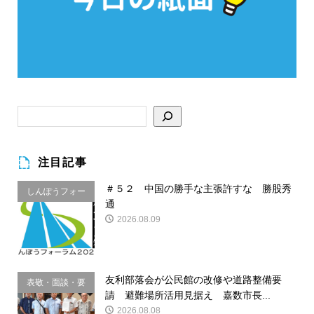
注目記事
＃５２ 中国の勝手な主張許すな 勝股秀
しんぽうフォー
通
ラム
2026.08.09
友利部落会が公民館の改修や道路整備要
表敬・面談・要
請 避難場所活用見据え 嘉数市長...
請
2026.08.08