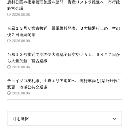
農村公園や指定管理施設を諮問 資産リストラ推進へ 市行政
経営会議
2026.08.08
台風１３号が宮古接近 暴風警報発表、３大橋通行止め 空の
便２日連続閉館
2026.08.08
台風１３号接近で空の便大混乱全日空やＪＡＬ、ＳＫＹ７日か
ら大量欠航 宮古路線...
2026.08.06
チョイソコ友利線、比嘉エリア追加へ 運行車両も福祉仕様に
変更 地域公共交通協
2026.08.06
月を選択