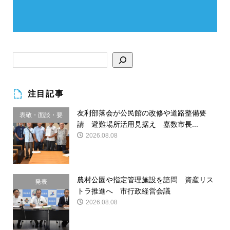
注目記事
友利部落会が公民館の改修や道路整備要
表敬・面談・要
請 避難場所活用見据え 嘉数市長...
請
2026.08.08
農村公園や指定管理施設を諮問 資産リス
発表
トラ推進へ 市行政経営会議
2026.08.08