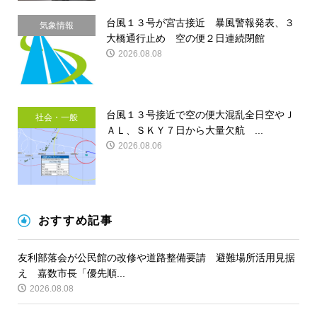
台風１３号が宮古接近 暴風警報発表、３
気象情報
大橋通行止め 空の便２日連続閉館
2026.08.08
台風１３号接近で空の便大混乱全日空やＪ
社会・一般
ＡＬ、ＳＫＹ７日から大量欠航 ...
2026.08.06
おすすめ記事
友利部落会が公民館の改修や道路整備要請 避難場所活用見据
え 嘉数市長「優先順...
2026.08.08