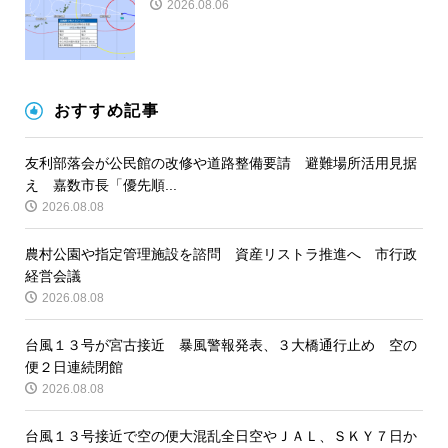
2026.08.06
おすすめ記事
友利部落会が公民館の改修や道路整備要請 避難場所活用見据
え 嘉数市長「優先順...
2026.08.08
農村公園や指定管理施設を諮問 資産リストラ推進へ 市行政
経営会議
2026.08.08
台風１３号が宮古接近 暴風警報発表、３大橋通行止め 空の
便２日連続閉館
2026.08.08
台風１３号接近で空の便大混乱全日空やＪＡＬ、ＳＫＹ７日か