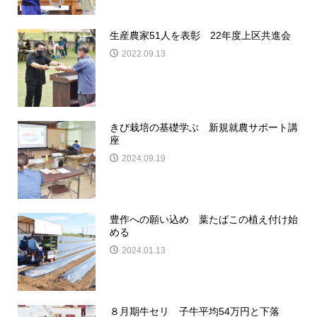
生産農家51人を表彰 22年度上区共進会
2022.09.13
きび栽培の基礎学ぶ 新規就農サポート講
座
2024.09.19
豊作への願い込め 葉たばこの植え付け始
める
2024.01.13
８月期牛セリ 子牛平均54万円と下落