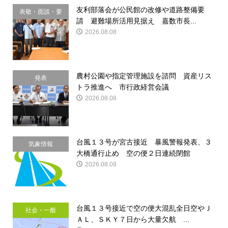
友利部落会が公民館の改修や道路整備要
表敬・面談・要
請 避難場所活用見据え 嘉数市長...
請
2026.08.08
農村公園や指定管理施設を諮問 資産リス
発表
トラ推進へ 市行政経営会議
2026.08.08
台風１３号が宮古接近 暴風警報発表、３
気象情報
大橋通行止め 空の便２日連続閉館
2026.08.08
台風１３号接近で空の便大混乱全日空やＪ
社会・一般
ＡＬ、ＳＫＹ７日から大量欠航 ...