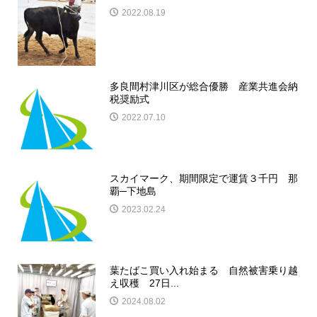
2022.08.19
多良間村津川区が総合優勝 産業共進会納
税奨励式
2022.07.10
スカイマーク、期間限定で運賃３千円 那
覇─下地島
2023.02.24
葉たばこ買い入れ始まる 自然被害乗り越
え収穫 27日...
2024.08.02