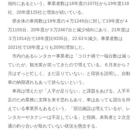
傾向にあるという。事業者数は18年度の107社から19年度118
社、20年度125社と増加が続いている。
県全体の車両数は18年度の４万1249台に対して19年度が４
万1155台、20年度が３万2467台と減少傾向にあり、21年度は
３万1914台で18年度比9335台、22.63％減少。事業者数は
1021社で18年度よりも209社増加した。
市内のあるレンタカー事業者は「コロナ禍で一端台数は減っ
ていたが、観光客が戻ってきたので増えている。６月末から７
月はずっと忙しく、まだ足りていない」と現状を説明し、自動
車の納期遅れもあって捗らないという。
車両は増えたが「人手が足りない」と課題をあげる。人手不
足のため業務に支障を来す恐れもあり、車はあっても貸出を抑
えている事業所もあるという。「宿泊施設は増えているが、レ
ンタカーやタクシーは不足している」と指摘。来島者と２次交
通の釣り合いが取れていない状況を懸念する。