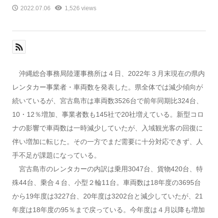
2022.07.06
1,526 views
沖縄総合事務局陸運事務所は４日、2022年３月末現在の県内
レンタカー事業者・車両数を発表した。県全体では減少傾向が
続いているが、宮古島市は車両数3526台で前年同期比324台、
10・12％増加、事業者数も145社で20社増えている。新型コロ
ナの影響で車両数は一時減少していたが、入域観光客の回復に
伴い増加に転じた。その一方でまだ需要に十分対応できず、人
手不足が課題になっている。
宮古島市のレンタカーの内訳は乗用3047台、貨物420台、特
殊44台、乗合４台、小型２輪11台。車両数は18年度の3695台
から19年度は3227台、20年度は3202台と減少していたが、21
年度は18年度の95％まで戻っている。今年度は４月以降も増加