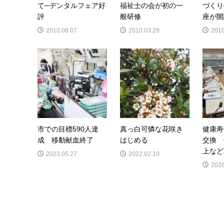
て─デンタルフェア好
福祉士の会が初の一
づくり
評
般研修
座が開
2010.06.07
2010.03.29
2010
市での目標590人達
真っ白可憐な花咲き
健康寿
成 移動献血終了
はじめる
交換 
上など
2023.05.27
2022.02.10
2026