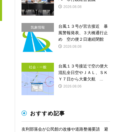
2026.08.08
台風１３号が宮古接近 暴
気象情報
風警報発表、３大橋通行止
め 空の便２日連続閉館
2026.08.08
台風１３号接近で空の便大
社会・一般
混乱全日空やＪＡＬ、ＳＫ
Ｙ７日から大量欠航 ...
2026.08.06
おすすめ記事
友利部落会が公民館の改修や道路整備要請 避