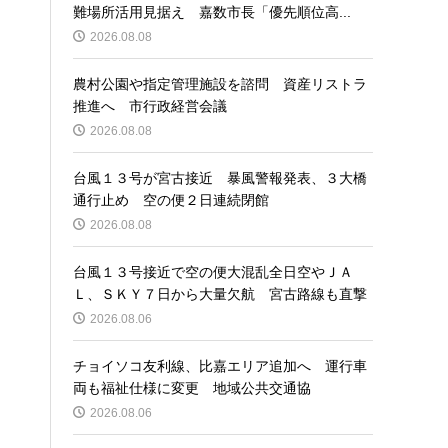
難場所活用見据え 嘉数市長「優先順位高...
2026.08.08
農村公園や指定管理施設を諮問 資産リストラ
推進へ 市行政経営会議
2026.08.08
台風１３号が宮古接近 暴風警報発表、３大橋
通行止め 空の便２日連続閉館
2026.08.08
台風１３号接近で空の便大混乱全日空やＪＡ
Ｌ、ＳＫＹ７日から大量欠航 宮古路線も直撃
2026.08.06
チョイソコ友利線、比嘉エリア追加へ 運行車
両も福祉仕様に変更 地域公共交通協
2026.08.06