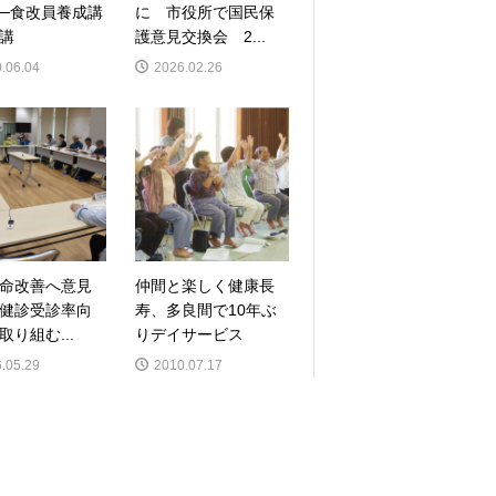
─食改員養成講
に 市役所で国民保
講
護意見交換会 2...
.06.04
2026.02.26
命改善へ意見
仲間と楽しく健康長
健診受診率向
寿、多良間で10年ぶ
取り組む...
りデイサービス
.05.29
2010.07.17