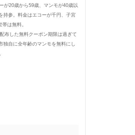
が20歳から59歳、マンモが40歳以
を持参。料金はエコーが千円、子宮
世帯は無料。
で配布した無料クーポン期限は過ぎて
市独自に全年齢のマンモを無料にし
。