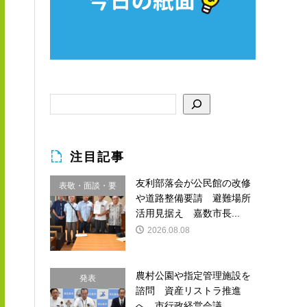
注目記事
友利部落会が公民館の改修
表敬・面談・要
や道路整備要請 避難場所
請
活用見据え 嘉数市長...
2026.08.08
農村公園や指定管理施設を
発表
諮問 資産リストラ推進
へ 市行政経営会議