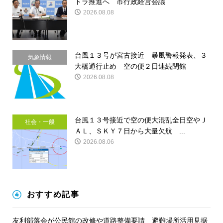
トラ推進へ 市行政経営会議
2026.08.08
台風１３号が宮古接近 暴風警報発表、３
気象情報
大橋通行止め 空の便２日連続閉館
2026.08.08
台風１３号接近で空の便大混乱全日空やＪ
社会・一般
ＡＬ、ＳＫＹ７日から大量欠航 ...
2026.08.06
おすすめ記事
友利部落会が公民館の改修や道路整備要請 避難場所活用見据