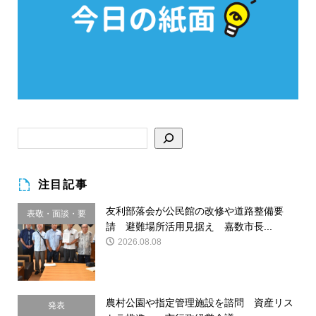
注目記事
友利部落会が公民館の改修や道路整備要
表敬・面談・要
請 避難場所活用見据え 嘉数市長...
請
2026.08.08
農村公園や指定管理施設を諮問 資産リス
発表