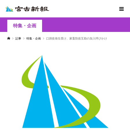
特集・企画
記事
特集・企画
口蹄疫発生受け、家畜防疫互助の加入呼びかけ