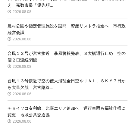
え 嘉数市長「優先順...
2026.08.08
農村公園や指定管理施設を諮問 資産リストラ推進へ 市行政
経営会議
2026.08.08
台風１３号が宮古接近 暴風警報発表、３大橋通行止め 空の
便２日連続閉館
2026.08.08
台風１３号接近で空の便大混乱全日空やＪＡＬ、ＳＫＹ７日か
ら大量欠航 宮古路線...
2026.08.06
チョイソコ友利線、比嘉エリア追加へ 運行車両も福祉仕様に
変更 地域公共交通協
2026.08.06