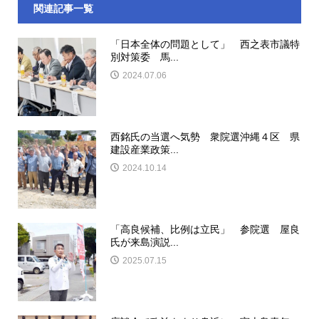
関連記事一覧
「日本全体の問題として」 西之表市議特
別対策委 馬...
2024.07.06
西銘氏の当選へ気勢 衆院選沖縄４区 県
建設産業政策...
2024.10.14
「高良候補、比例は立民」 参院選 屋良
氏が来島演説...
2025.07.15