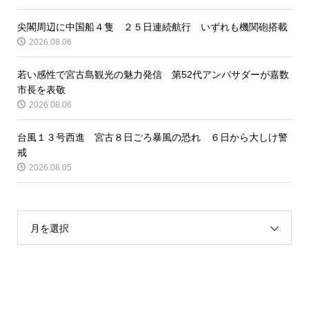
尖閣周辺に中国船４隻 ２５日連続航行 いずれも機関砲搭載
2026.08.06
若い感性で宮古島観光の魅力発信 第52代アンバサダーが嘉数
市長を表敬
2026.08.06
台風１３号西進 宮古８日ごろ暴風の恐れ ６日から大しけ警
戒
2026.08.05
月を選択