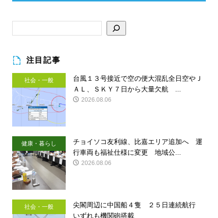
注目記事
台風１３号接近で空の便大混乱全日空やＪ
社会・一般
ＡＬ、ＳＫＹ７日から大量欠航 ...
2026.08.06
チョイソコ友利線、比嘉エリア追加へ 運
健康・暮らし
行車両も福祉仕様に変更 地域公...
2026.08.06
尖閣周辺に中国船４隻 ２５日連続航行
社会・一般
いずれも機関砲搭載