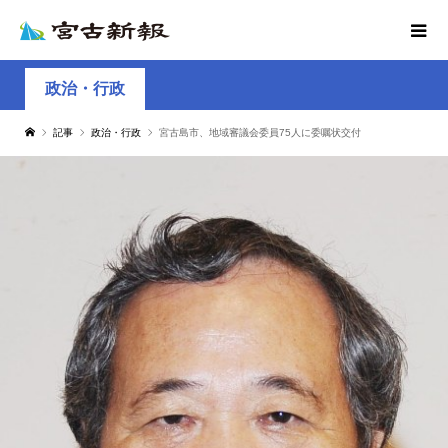
政治・行政
記事
政治・行政
宮古島市、地域審議会委員75人に委嘱状交付