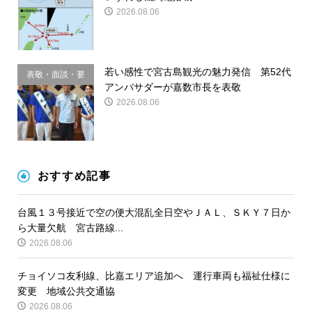
2026.08.06
若い感性で宮古島観光の魅力発信 第52代
表敬・面談・要
アンバサダーが嘉数市長を表敬
請
2026.08.06
おすすめ記事
台風１３号接近で空の便大混乱全日空やＪＡＬ、ＳＫＹ７日か
ら大量欠航 宮古路線...
2026.08.06
チョイソコ友利線、比嘉エリア追加へ 運行車両も福祉仕様に
変更 地域公共交通協
2026.08.06