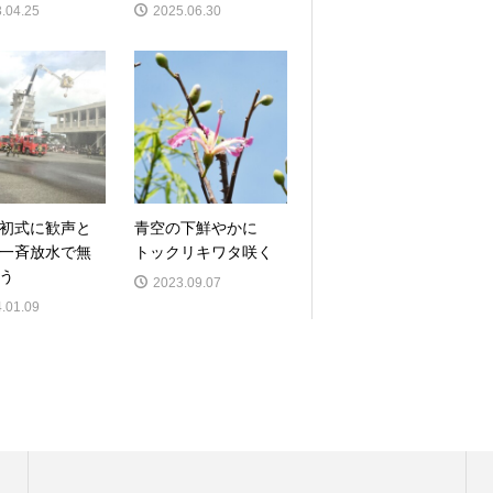
.04.25
2025.06.30
初式に歓声と
青空の下鮮やかに
一斉放水で無
トックリキワタ咲く
う
2023.09.07
.01.09