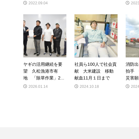
2022.09.04
2023
ヤギの活用継続を要
社員ら100人で社会貢
消防出
望 久松漁港市有
献 大米建設 移動
拍手 
地 「除草作業」2...
献血11月１日まで
災害願
2026.01.14
2024.10.18
2024