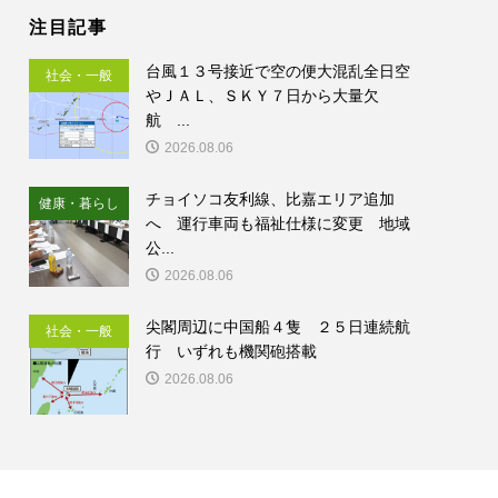
注目記事
台風１３号接近で空の便大混乱全日空
社会・一般
やＪＡＬ、ＳＫＹ７日から大量欠
航 ...
2026.08.06
チョイソコ友利線、比嘉エリア追加
健康・暮らし
へ 運行車両も福祉仕様に変更 地域
公...
2026.08.06
尖閣周辺に中国船４隻 ２５日連続航
社会・一般
行 いずれも機関砲搭載
2026.08.06