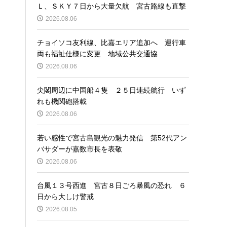
Ｌ、ＳＫＹ７日から大量欠航 宮古路線も直撃
2026.08.06
チョイソコ友利線、比嘉エリア追加へ 運行車
両も福祉仕様に変更 地域公共交通協
2026.08.06
尖閣周辺に中国船４隻 ２５日連続航行 いず
れも機関砲搭載
2026.08.06
若い感性で宮古島観光の魅力発信 第52代アン
バサダーが嘉数市長を表敬
2026.08.06
台風１３号西進 宮古８日ごろ暴風の恐れ ６
日から大しけ警戒
2026.08.05