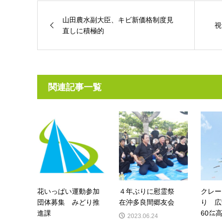
山田農水副大臣、キビ新価格制度見
視
直しに積極的
関連記事一覧
花いっぱい運動参加
４年ぶりに慰霊祭
クレー
団体募集 みどり推
在沖多良間郷友会
り 広
進課
60㍍
2023.06.24