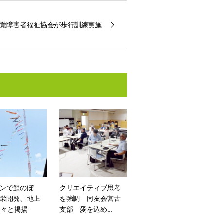
覚障害者福祉協会が歩行訓練実施
ンで鯉のぼ
クリエイティブ思考
栄開発、地上
を強調 同友会宮古
高々と掲揚
支部 愛を込め...