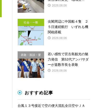
2026.08.06
尖閣周辺に中国船４隻 ２
社会・一般
５日連続航行 いずれも機
関砲搭載
2026.08.06
若い感性で宮古島観光の魅
表敬・面談・要
力発信 第52代アンバサダ
請
ーが嘉数市長を表敬
2026.08.06
おすすめ記事
台風１３号接近で空の便大混乱全日空やＪＡ