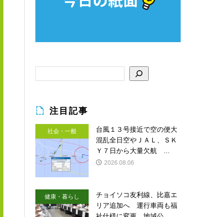
注目記事
台風１３号接近で空の便大
社会・一般
混乱全日空やＪＡＬ、ＳＫ
Ｙ７日から大量欠航 ...
2026.08.06
チョイソコ友利線、比嘉エ
健康・暮らし
リア追加へ 運行車両も福
祉仕様に変更 地域公...