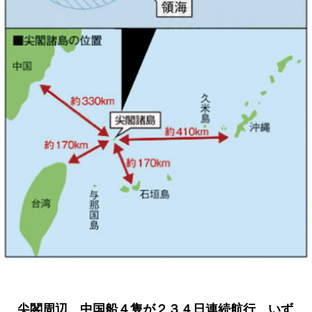
尖閣周辺、中国船４隻が２３４日連続航行 いず