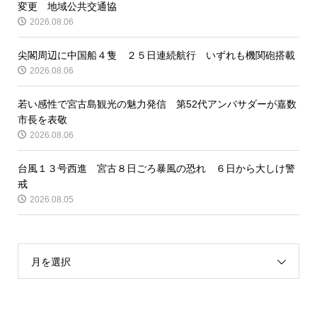
変更 地域公共交通協
2026.08.06
尖閣周辺に中国船４隻 ２５日連続航行 いずれも機関砲搭載
2026.08.06
若い感性で宮古島観光の魅力発信 第52代アンバサダーが嘉数
市長を表敬
2026.08.06
台風１３号西進 宮古８日ごろ暴風の恐れ ６日から大しけ警
戒
2026.08.05
月を選択