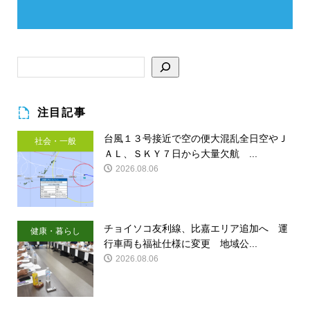
注目記事
台風１３号接近で空の便大混乱全日空やＪ
社会・一般
ＡＬ、ＳＫＹ７日から大量欠航 ...
2026.08.06
チョイソコ友利線、比嘉エリア追加へ 運
健康・暮らし
行車両も福祉仕様に変更 地域公...
2026.08.06