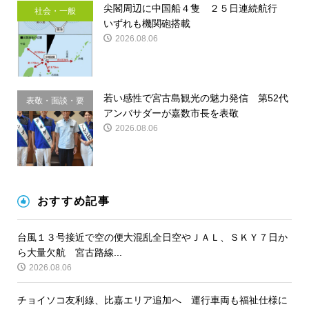
尖閣周辺に中国船４隻 ２５日連続航行
社会・一般
いずれも機関砲搭載
2026.08.06
若い感性で宮古島観光の魅力発信 第52代
表敬・面談・要
アンバサダーが嘉数市長を表敬
請
2026.08.06
おすすめ記事
台風１３号接近で空の便大混乱全日空やＪＡＬ、ＳＫＹ７日か
ら大量欠航 宮古路線...
2026.08.06
チョイソコ友利線、比嘉エリア追加へ 運行車両も福祉仕様に