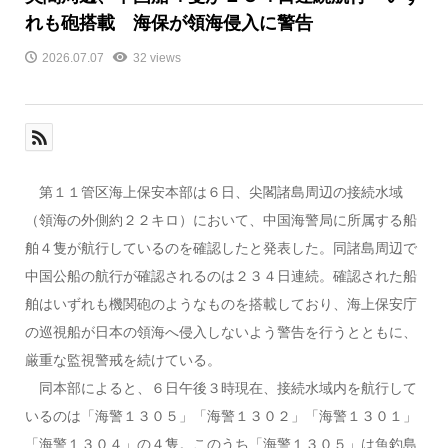
れも砲搭載 海保が領海侵入に警告
2026.07.07
32 views
第１１管区海上保安本部は６日、尖閣諸島周辺の接続水域
（領海の外側約２２キロ）において、中国海警局に所属する船
舶４隻が航行しているのを確認したと発表した。同諸島周辺で
中国公船の航行が確認されるのは２３４日連続。確認された船
舶はいずれも機関砲のようなものを搭載しており、海上保安庁
の巡視船が日本の領海へ侵入しないよう警告を行うとともに、
厳重な監視警戒を続けている。
同本部によると、６日午後３時現在、接続水域内を航行して
いるのは「海警１３０５」「海警１３０２」「海警１３０１」
「海警１３０４」の４隻。このうち「海警１３０５」は魚釣島