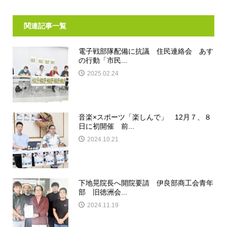
関連記事一覧
電子戦部隊配備に抗議 住民連絡会 あす
の行動「市民...
2025.02.24
音楽×スポーツ「楽しんで」 12月７、８
日に初開催 前...
2024.10.21
下地晃院長へ開院要請 伊良部商工会青年
部 旧徳洲会...
2024.11.19