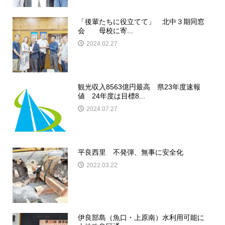
「後輩たちに役立てて」 北中３期同窓
会 母校に寄...
2024.02.27
観光収入8563億円最高 県23年度速報
値 24年度は目標8...
2024.07.27
平良西里 不発弾、無事に安全化
2022.03.22
伊良部島（魚口・上原南）水利用可能に