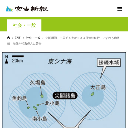
社会・一般
記事
社会・一般
尖閣周辺、中国船４隻が２３４日連続航行 いずれも砲搭
載 海保が領海侵入に警告