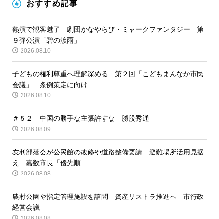
おすすめ記事
熱演で観客魅了 劇団かなやらび・ミャークファンタジー 第
９弾公演「碧の涙雨」
2026.08.10
子どもの権利尊重へ理解深める 第２回「こどもまんなか市民
会議」 条例策定に向け
2026.08.10
＃５２ 中国の勝手な主張許すな 勝股秀通
2026.08.09
友利部落会が公民館の改修や道路整備要請 避難場所活用見据
え 嘉数市長「優先順...
2026.08.08
農村公園や指定管理施設を諮問 資産リストラ推進へ 市行政
経営会議
2026.08.08