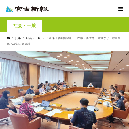
社会・一般
記事
社会・一般
「過疎は最重要課題」 医療・再エネ・交通など 離島振
興へ次期方針協議