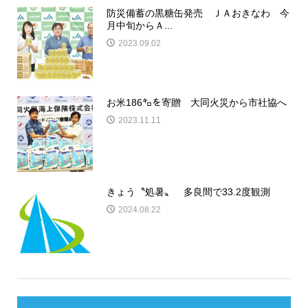
防災備蓄の黒糖缶発売 ＪＡおきなわ 今
月中旬からＡ...
2023.09.02
お米186㌔を寄贈 大同火災から市社協へ
2023.11.11
きょう〝処暑〟 多良間で33.2度観測
2024.08.22