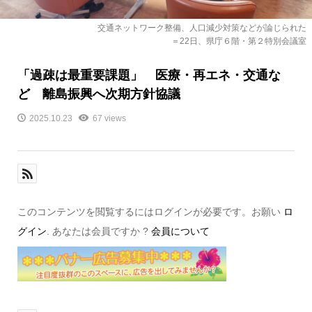
交通ネットワーク整備、人口減少対策などが論じられた
＝22日、県庁６階・第２特別会議室
「過疎は最重要課題」 医療・再エネ・交通な
ど 離島振興へ次期方針協議
2025.10.23
67 views
このコンテンツを閲覧するにはログインが必要です。お願い
ロ
グイン
. あなたは会員ですか ?
会員について