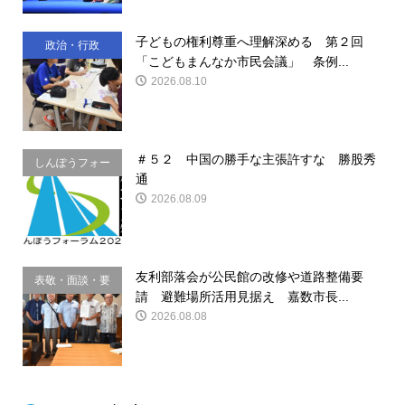
子どもの権利尊重へ理解深める 第２回
政治・行政
「こどもまんなか市民会議」 条例...
2026.08.10
＃５２ 中国の勝手な主張許すな 勝股秀
しんぽうフォー
通
ラム
2026.08.09
友利部落会が公民館の改修や道路整備要
表敬・面談・要
請 避難場所活用見据え 嘉数市長...
請
2026.08.08