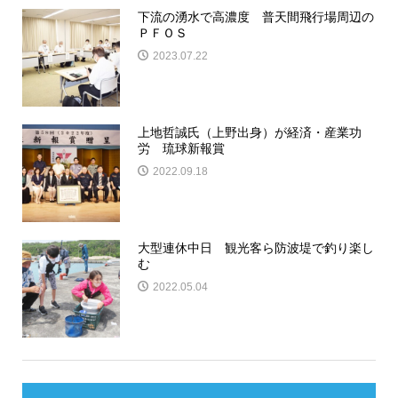
下流の湧水で高濃度 普天間飛行場周辺の
ＰＦＯＳ
2023.07.22
上地哲誠氏（上野出身）が経済・産業功
労 琉球新報賞
2022.09.18
大型連休中日 観光客ら防波堤で釣り楽し
む
2022.05.04