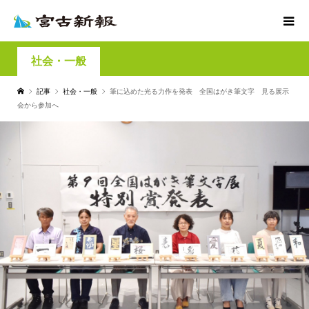
社会・一般
記事
社会・一般
筆に込めた光る力作を発表 全国はがき筆文字 見る展示
会から参加へ