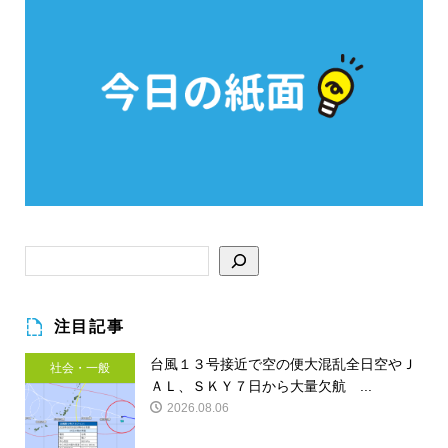
注目記事
台風１３号接近で空の便大混乱全日空やＪ
社会・一般
ＡＬ、ＳＫＹ７日から大量欠航 ...
2026.08.06