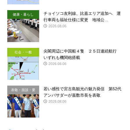
チョイソコ友利線、比嘉エリア追加へ 運
健康・暮らし
行車両も福祉仕様に変更 地域公...
2026.08.06
尖閣周辺に中国船４隻 ２５日連続航行
社会・一般
いずれも機関砲搭載
2026.08.06
若い感性で宮古島観光の魅力発信 第52代
表敬・面談・要
アンバサダーが嘉数市長を表敬
請
2026.08.06