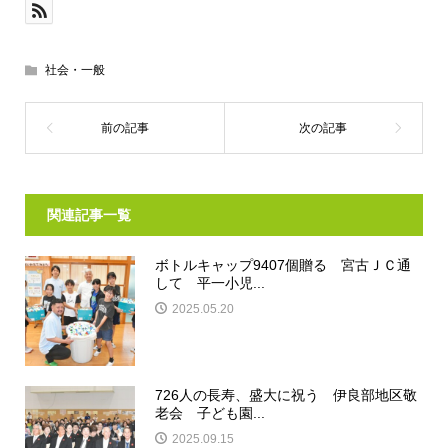
社会・一般
関連記事一覧
ボトルキャップ9407個贈る 宮古ＪＣ通
して 平一小児...
2025.05.20
726人の長寿、盛大に祝う 伊良部地区敬
老会 子ども園...
2025.09.15