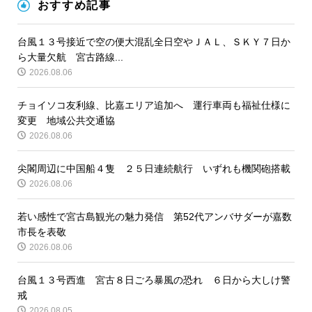
おすすめ記事
台風１３号接近で空の便大混乱全日空やＪＡＬ、ＳＫＹ７日か
ら大量欠航 宮古路線...
2026.08.06
チョイソコ友利線、比嘉エリア追加へ 運行車両も福祉仕様に
変更 地域公共交通協
2026.08.06
尖閣周辺に中国船４隻 ２５日連続航行 いずれも機関砲搭載
2026.08.06
若い感性で宮古島観光の魅力発信 第52代アンバサダーが嘉数
市長を表敬
2026.08.06
台風１３号西進 宮古８日ごろ暴風の恐れ ６日から大しけ警
戒
2026.08.05