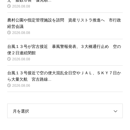
2026.08.08
農村公園や指定管理施設を諮問 資産リストラ推進へ 市行政
経営会議
2026.08.08
台風１３号が宮古接近 暴風警報発表、３大橋通行止め 空の
便２日連続閉館
2026.08.08
台風１３号接近で空の便大混乱全日空やＪＡＬ、ＳＫＹ７日か
ら大量欠航 宮古路線...
2026.08.06
月を選択