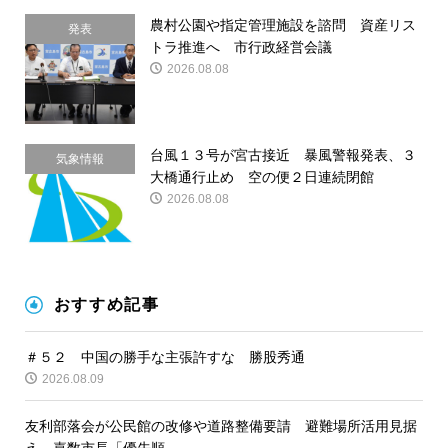
農村公園や指定管理施設を諮問 資産リス
発表
トラ推進へ 市行政経営会議
2026.08.08
台風１３号が宮古接近 暴風警報発表、３
気象情報
大橋通行止め 空の便２日連続閉館
2026.08.08
おすすめ記事
＃５２ 中国の勝手な主張許すな 勝股秀通
2026.08.09
友利部落会が公民館の改修や道路整備要請 避難場所活用見据
え 嘉数市長「優先順...