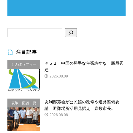
注目記事
＃５２ 中国の勝手な主張許すな 勝股秀
しんぽうフォー
通
ラム
2026.08.09
友利部落会が公民館の改修や道路整備要
表敬・面談・要
請 避難場所活用見据え 嘉数市長...
請
2026.08.08