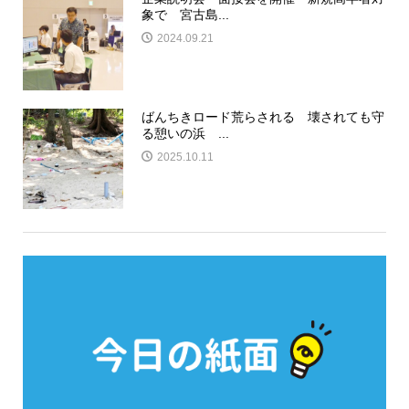
象で 宮古島...
2024.09.21
ばんちきロード荒らされる 壊されても守
る憩いの浜 ...
2025.10.11