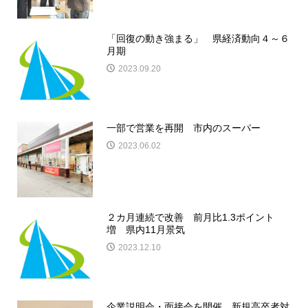
「回復の動き強まる」 県経済動向４～６
月期
2023.09.20
一部で営業を再開 市内のスーパー
2023.06.02
２カ月連続で改善 前月比1.3ポイント
増 県内11月景気
2023.12.10
企業説明会・面接会を開催 新規高卒者対