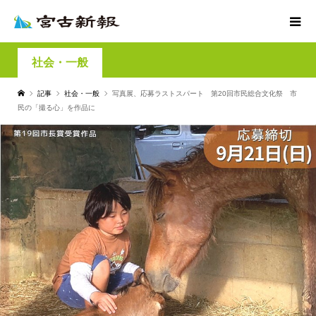
社会・一般
記事
社会・一般
写真展、応募ラストスパート 第20回市民総合文化祭 市
民の「撮る心」を作品に