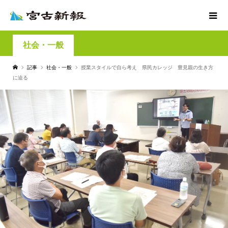
社会・一般
記事
社会・一般
授業スタイルで自ら考え 県民カレッジ 豊見親の生き方
に迫る