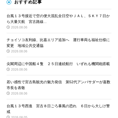
おすすめ記事
台風１３号接近で空の便大混乱全日空やＪＡＬ、ＳＫＹ７日か
ら大量欠航 宮古路線...
2026.08.06
チョイソコ友利線、比嘉エリア追加へ 運行車両も福祉仕様に
変更 地域公共交通協
2026.08.06
尖閣周辺に中国船４隻 ２５日連続航行 いずれも機関砲搭載
2026.08.06
若い感性で宮古島観光の魅力発信 第52代アンバサダーが嘉数
市長を表敬
2026.08.06
台風１３号西進 宮古８日ごろ暴風の恐れ ６日から大しけ警
戒
2026.08.05