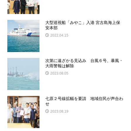
大型巡視船「みやこ」入港 宮古島海上保
安本部
2022.04.15
次第に遠ざかる見込み 台風６号、暴風・
大雨警報は解除
2023.08.05
七原２号線拡幅を要請 地域住民が声合わ
せ
2023.08.19