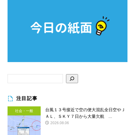
注目記事
台風１３号接近で空の便大混乱全日空やＪ
社会・一般
ＡＬ、ＳＫＹ７日から大量欠航 ...
2026.08.06