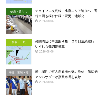
チョイソコ友利線、比嘉エリア追加へ 運
健康・暮らし
行車両も福祉仕様に変更 地域公...
2026.08.06
尖閣周辺に中国船４隻 ２５日連続航行
社会・一般
いずれも機関砲搭載
2026.08.06
若い感性で宮古島観光の魅力発信 第52代
表敬・面談・要
アンバサダーが嘉数市長を表敬
請
2026.08.06