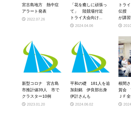
宮古島地方 熱中症
「花を癒しに頑張っ
トライ
アラート発表
て」 陸競場付近
伝授 
トライ大会向け...
が講習
2022.07.26
2024.04.06
2010
新型コロナ 宮古島
平和の礎 181人を追
根間さ
市推計値39人 市で
加刻銘 伊良部出身
賀会
クラスター10例
伊計さんも
ＪＦ全
2023.01.20
2024.06.02
2024