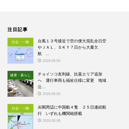
注目記事
台風１３号接近で空の便大混乱全日空
社会・一般
やＪＡＬ、ＳＫＹ７日から大量欠
航 ...
2026.08.06
チョイソコ友利線、比嘉エリア追加
健康・暮らし
へ 運行車両も福祉仕様に変更 地域
公...
2026.08.06
尖閣周辺に中国船４隻 ２５日連続航
社会・一般
行 いずれも機関砲搭載
2026.08.06