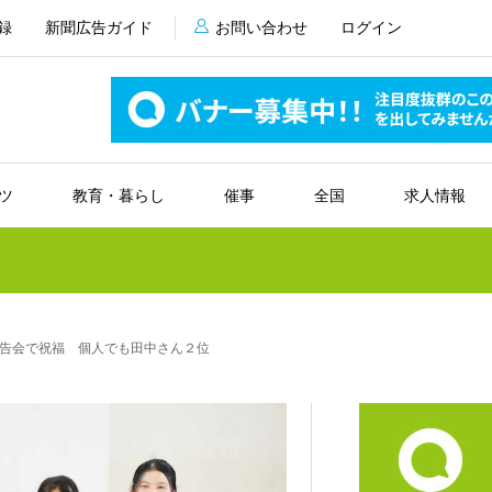
録
新聞広告ガイド
お問い合わせ
ログイン
ツ
教育・暮らし
催事
全国
求人情報
告会で祝福 個人でも田中さん２位