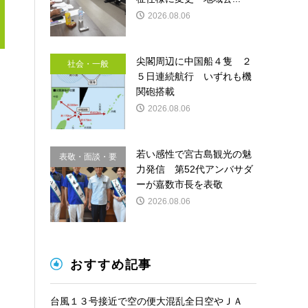
2026.08.06
尖閣周辺に中国船４隻 ２
社会・一般
５日連続航行 いずれも機
関砲搭載
2026.08.06
若い感性で宮古島観光の魅
表敬・面談・要
力発信 第52代アンバサダ
請
ーが嘉数市長を表敬
2026.08.06
おすすめ記事
台風１３号接近で空の便大混乱全日空やＪＡ