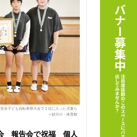
通安全子ども自転車県大会で２位に入った児童ら
＝砂川小・体育館
会 報告会で祝福 個人