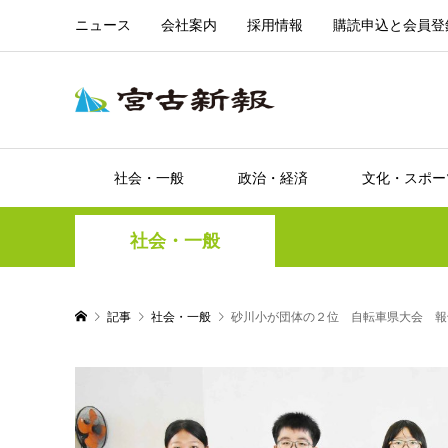
ニュース
会社案内
採用情報
購読申込と会員登
社会・一般
政治・経済
文化・スポー
社会・一般
記事
社会・一般
砂川小が団体の２位 自転車県大会 報