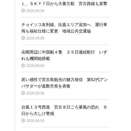
Ｌ、ＳＫＹ７日から大量欠航 宮古路線も直撃
2026.08.06
チョイソコ友利線、比嘉エリア追加へ 運行車
両も福祉仕様に変更 地域公共交通協
2026.08.06
尖閣周辺に中国船４隻 ２５日連続航行 いず
れも機関砲搭載
2026.08.06
若い感性で宮古島観光の魅力発信 第52代アン
バサダーが嘉数市長を表敬
2026.08.06
台風１３号西進 宮古８日ごろ暴風の恐れ ６
日から大しけ警戒
2026.08.05