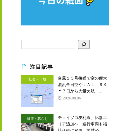
注目記事
台風１３号接近で空の便大
社会・一般
混乱全日空やＪＡＬ、ＳＫ
Ｙ７日から大量欠航 ...
2026.08.06
チョイソコ友利線、比嘉エ
健康・暮らし
リア追加へ 運行車両も福
祉仕様に変更 地域公...