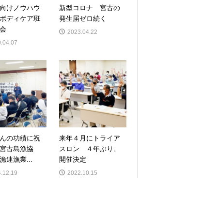
向けノウハウ
新型コロナ 宮古の
ボディケア班
発生届ゼロ続く
会
2023.04.22
.04.07
んの功績に祝
来年４月にトライア
 宮古島漁協
スロン ４年ぶり、
漁連漁業...
開催決定
.12.19
2022.10.15