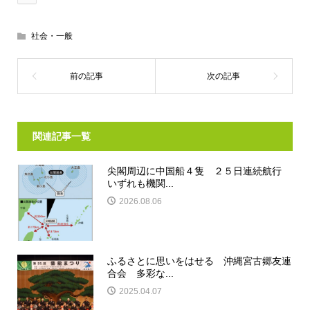
社会・一般
関連記事一覧
尖閣周辺に中国船４隻 ２５日連続航行
いずれも機関...
2026.08.06
ふるさとに思いをはせる 沖縄宮古郷友連
合会 多彩な...
2025.04.07