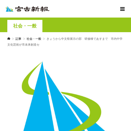
社会・一般
記事
社会・一般
きょうから中文祭展示の部 研修棟であすまで 市内中学
文化芸術が市未来創造セ