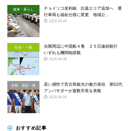
チョイソコ友利線、比嘉エリア追加へ 運
健康・暮らし
行車両も福祉仕様に変更 地域公...
2026.08.06
尖閣周辺に中国船４隻 ２５日連続航行
社会・一般
いずれも機関砲搭載
2026.08.06
若い感性で宮古島観光の魅力発信 第52代
表敬・面談・要
アンバサダーが嘉数市長を表敬
請
2026.08.06
おすすめ記事