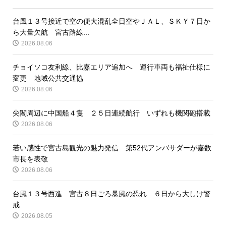
台風１３号接近で空の便大混乱全日空やＪＡＬ、ＳＫＹ７日か
ら大量欠航 宮古路線...
2026.08.06
チョイソコ友利線、比嘉エリア追加へ 運行車両も福祉仕様に
変更 地域公共交通協
2026.08.06
尖閣周辺に中国船４隻 ２５日連続航行 いずれも機関砲搭載
2026.08.06
若い感性で宮古島観光の魅力発信 第52代アンバサダーが嘉数
市長を表敬
2026.08.06
台風１３号西進 宮古８日ごろ暴風の恐れ ６日から大しけ警
戒
2026.08.05