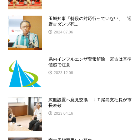
玉城知事「特段の対応行っていない」 辺
野古ダンプ死...
2024.07.06
県内インフルエンザ警報解除 宮古は基準
値超で注意
2023.12.08
灰皿設置へ意見交換 ＪＴ尾島支社長が市
長表敬
2023.04.16