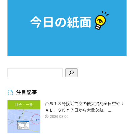
注目記事
台風１３号接近で空の便大混乱全日空やＪ
社会・一般
ＡＬ、ＳＫＹ７日から大量欠航 ...
2026.08.06