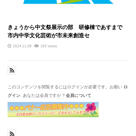
きょうから中文祭展示の部 研修棟であすまで
市内中学文化芸術が市未来創造セ
2024.11.09
165 views
このコンテンツを閲覧するにはログインが必要です。お願い
ロ
グイン
. あなたは会員ですか ?
会員について