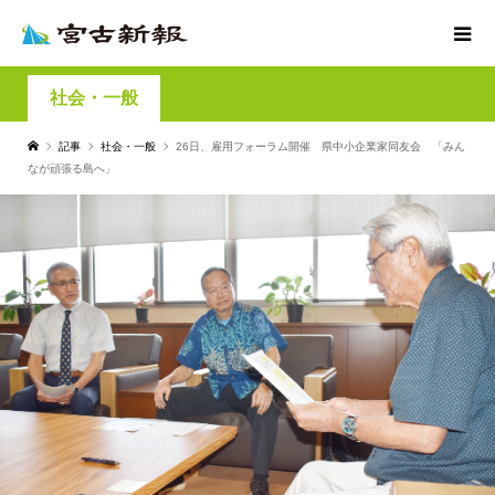
社会・一般
記事
社会・一般
26日、雇用フォーラム開催 県中小企業家同友会 「みん
なが頑張る島へ」