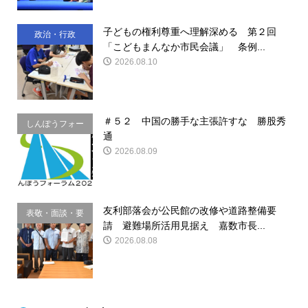
子どもの権利尊重へ理解深める 第２回
政治・行政
「こどもまんなか市民会議」 条例...
2026.08.10
＃５２ 中国の勝手な主張許すな 勝股秀
しんぽうフォー
通
ラム
2026.08.09
友利部落会が公民館の改修や道路整備要
表敬・面談・要
請 避難場所活用見据え 嘉数市長...
請
2026.08.08