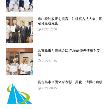
市に税制改正を提言 沖縄宮古法人会、固
定資産税見直...
2022.12.06
宮古島市と市議会に 県産品優先使用を要
請
2022.07.15
宮古島市３団体が表彰 美化・清掃に功績
2022.08.15