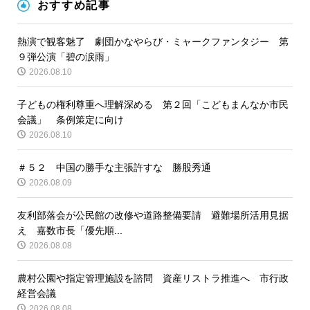
おすすめ記事
熱演で観客魅了 劇団かなやらび・ミャークファンタジー 第
９弾公演「碧の涙雨」
2026.08.10
子どもの権利尊重へ理解深める 第２回「こどもまんなか市民
会議」 条例策定に向け
2026.08.10
＃５２ 中国の勝手な主張許すな 勝股秀通
2026.08.09
友利部落会が公民館の改修や道路整備要請 避難場所活用見据
え 嘉数市長「優先順...
2026.08.08
農村公園や指定管理施設を諮問 資産リストラ推進へ 市行政
経営会議
2026.08.08