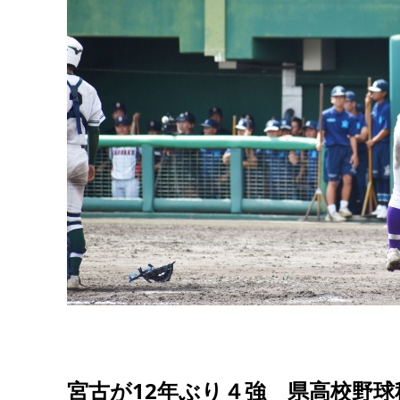
宮古が12年ぶり４強 県高校野