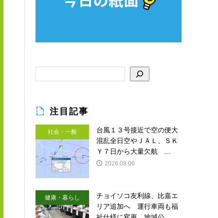
注目記事
台風１３号接近で空の便大
社会・一般
混乱全日空やＪＡＬ、ＳＫ
Ｙ７日から大量欠航 ...
2026.08.06
チョイソコ友利線、比嘉エ
健康・暮らし
リア追加へ 運行車両も福
祉仕様に変更 地域公...