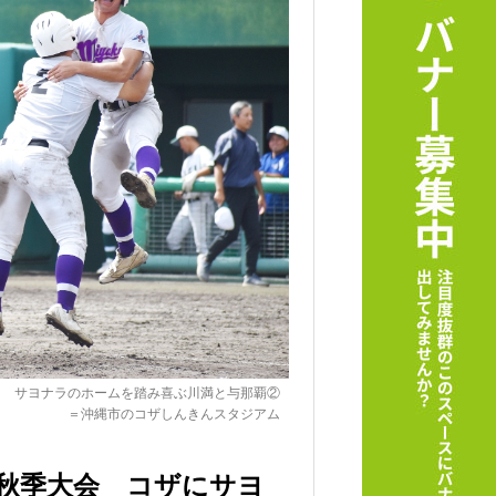
サヨナラのホームを踏み喜ぶ川満と与那覇②
＝沖縄市のコザしんきんスタジアム
球秋季大会 コザにサヨ