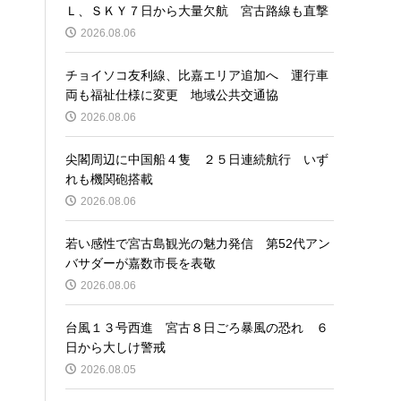
Ｌ、ＳＫＹ７日から大量欠航 宮古路線も直撃
2026.08.06
チョイソコ友利線、比嘉エリア追加へ 運行車
両も福祉仕様に変更 地域公共交通協
2026.08.06
尖閣周辺に中国船４隻 ２５日連続航行 いず
れも機関砲搭載
2026.08.06
若い感性で宮古島観光の魅力発信 第52代アン
バサダーが嘉数市長を表敬
2026.08.06
台風１３号西進 宮古８日ごろ暴風の恐れ ６
日から大しけ警戒
2026.08.05