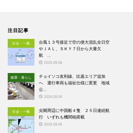
注目記事
台風１３号接近で空の便大混乱全日空
社会・一般
やＪＡＬ、ＳＫＹ７日から大量欠
航 ...
2026.08.06
チョイソコ友利線、比嘉エリア追加
健康・暮らし
へ 運行車両も福祉仕様に変更 地域
公...
2026.08.06
尖閣周辺に中国船４隻 ２５日連続航
社会・一般
行 いずれも機関砲搭載
2026.08.06