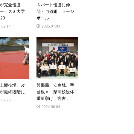
大が完全優勝
Ａパート優勝に仲
ー・ズミ大学
間・与儀組 ラージ
23
ボール
.02.14
2025.07.03
上競技場、改
與那覇、安良城、手
が最終段階に
登根Ｖ 県高校総体
重量挙げ 宮古...
.02.25
2024.06.04