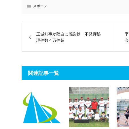
スポーツ
玉城知事が陸自に感謝状 不発弾処
平
理件数４万件超
会
関連記事一覧