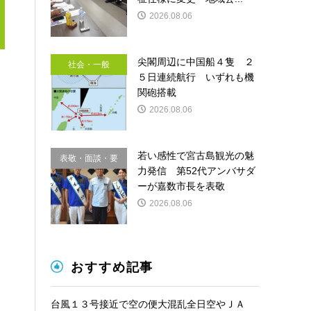
2026.08.06
尖閣周辺に中国船４隻 ２
社会・一般
５日連続航行 いずれも機
関砲搭載
2026.08.06
若い感性で宮古島観光の魅
表敬・面談・要
力発信 第52代アンバサダ
請
ーが嘉数市長を表敬
2026.08.06
おすすめ記事
台風１３号接近で空の便大混乱全日空やＪＡ