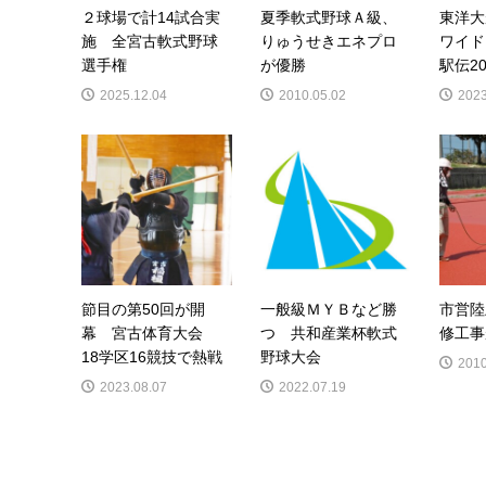
２球場で計14試合実
夏季軟式野球Ａ級、
東洋
施 全宮古軟式野球
りゅうせきエネプロ
ワイド
選手権
が優勝
駅伝20
2025.12.04
2010.05.02
2023
節目の第50回が開
一般級ＭＹＢなど勝
市営陸
幕 宮古体育大会
つ 共和産業杯軟式
修工事
18学区16競技で熱戦
野球大会
2010
2023.08.07
2022.07.19