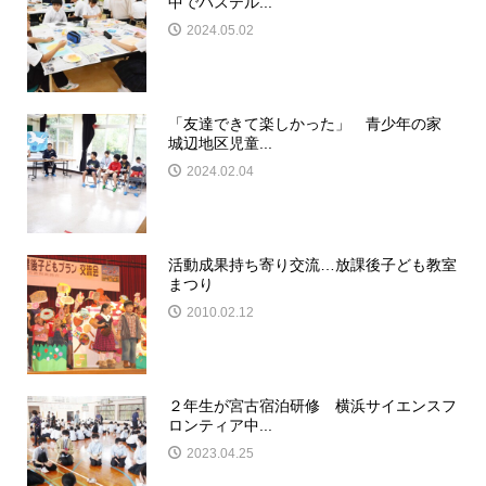
中でパステル...
2024.05.02
「友達できて楽しかった」 青少年の家
城辺地区児童...
2024.02.04
活動成果持ち寄り交流…放課後子ども教室
まつり
2010.02.12
２年生が宮古宿泊研修 横浜サイエンスフ
ロンティア中...
2023.04.25