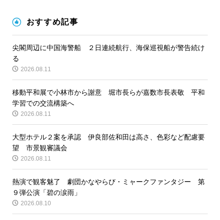
おすすめ記事
尖閣周辺に中国海警船 ２日連続航行、海保巡視船が警告続け
る
2026.08.11
移動平和展で小林市から謝意 堀市長らが嘉数市長表敬 平和
学習での交流構築へ
2026.08.11
大型ホテル２案を承認 伊良部佐和田は高さ、色彩など配慮要
望 市景観審議会
2026.08.11
熱演で観客魅了 劇団かなやらび・ミャークファンタジー 第
９弾公演「碧の涙雨」
2026.08.10