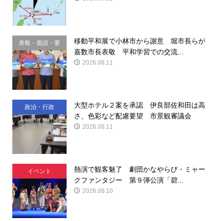
移動平和展で小林市から謝意 堀市長らが
表敬・面談・要
嘉数市長表敬 平和学習での交流...
請
2026.08.11
大型ホテル２案を承認 伊良部佐和田は高
政治・行政
さ、色彩など配慮要望 市景観審議会
2026.08.11
熱演で観客魅了 劇団かなやらび・ミャー
イベント
クファンタジー 第９弾公演「碧...
2026.08.10