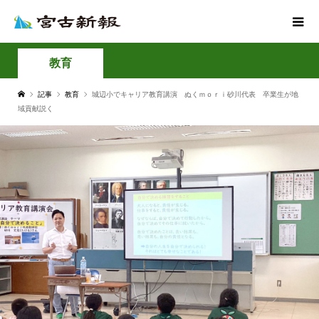
教育
記事
教育
城辺小でキャリア教育講演 ぬくｍｏｒｉ砂川代表 卒業生が地
域貢献説く