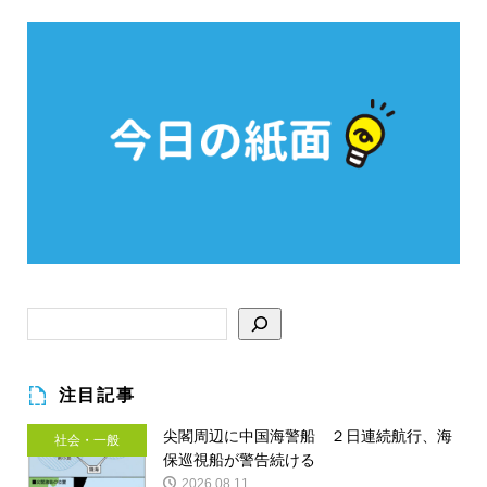
注目記事
尖閣周辺に中国海警船 ２日連続航行、海
社会・一般
保巡視船が警告続ける
2026.08.11