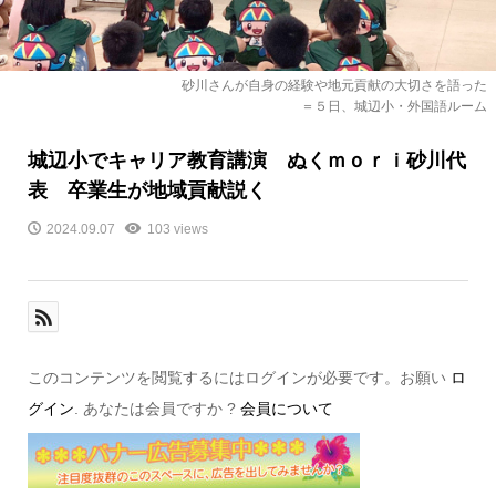
砂川さんが自身の経験や地元貢献の大切さを語った
＝５日、城辺小・外国語ルーム
城辺小でキャリア教育講演 ぬくｍｏｒｉ砂川代
表 卒業生が地域貢献説く
2024.09.07
103 views
このコンテンツを閲覧するにはログインが必要です。お願い
ロ
グイン
. あなたは会員ですか ?
会員について