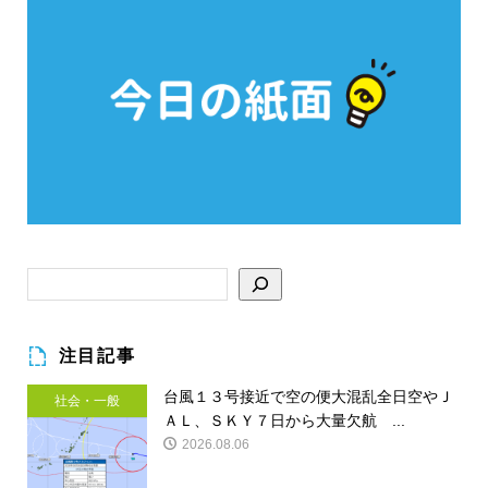
注目記事
台風１３号接近で空の便大混乱全日空やＪ
社会・一般
ＡＬ、ＳＫＹ７日から大量欠航 ...
2026.08.06