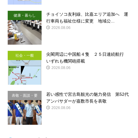
チョイソコ友利線、比嘉エリア追加へ 運
健康・暮らし
行車両も福祉仕様に変更 地域公...
2026.08.06
尖閣周辺に中国船４隻 ２５日連続航行
社会・一般
いずれも機関砲搭載
2026.08.06
若い感性で宮古島観光の魅力発信 第52代
表敬・面談・要
アンバサダーが嘉数市長を表敬
請
2026.08.06