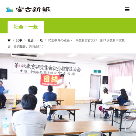
社会・一般
記事
社会・一般
民主教育の確立へ 県教育宮古支部 第71次教育研究集
会 基調報告、講演会行う