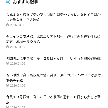
おすすめ記事
台風１３号接近で空の便大混乱全日空やＪＡＬ、ＳＫＹ７日か
ら大量欠航 宮古路線...
2026.08.06
チョイソコ友利線、比嘉エリア追加へ 運行車両も福祉仕様に
変更 地域公共交通協
2026.08.06
尖閣周辺に中国船４隻 ２５日連続航行 いずれも機関砲搭載
2026.08.06
若い感性で宮古島観光の魅力発信 第52代アンバサダーが嘉数
市長を表敬
2026.08.06
台風１３号西進 宮古８日ごろ暴風の恐れ ６日から大しけ警
戒
2026.08.05