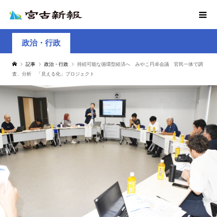
政治・行政
記事
政治・行政
持続可能な循環型経済へ みやこ円卓会議 官民一体で調
査、分析 「見える化」プロジェクト