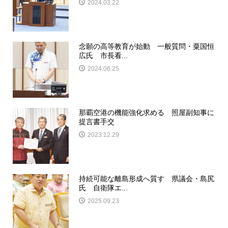
2024.03.22
念願の高等教育が始動 一般質問・粟国恒
広氏 市長看...
2024.06.25
那覇空港の機能強化求める 照屋副知事に
提言書手交
2023.12.29
持続可能な離島形成へ質す 県議会・島尻
氏 自衛隊エ...
2025.09.23