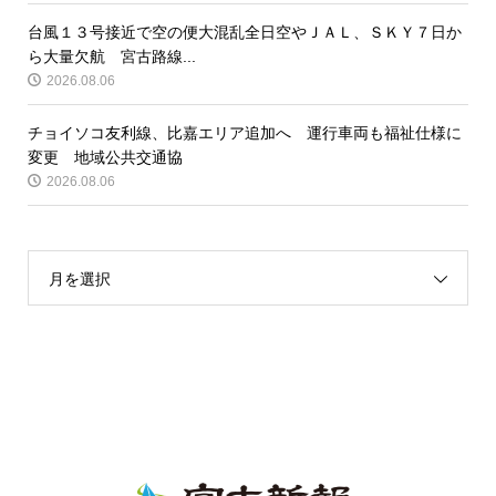
台風１３号接近で空の便大混乱全日空やＪＡＬ、ＳＫＹ７日か
ら大量欠航 宮古路線...
2026.08.06
チョイソコ友利線、比嘉エリア追加へ 運行車両も福祉仕様に
変更 地域公共交通協
2026.08.06
月を選択