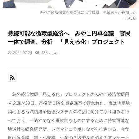
みやこ経済循環円卓会議には市職員、事業者らが参加した
＝市役所
持続可能な循環型経済へ みやこ円卓会議 官民
一体で調査、分析 「見える化」プロジェクト
2024.07.24
438 views
島の経済循環「見える化」プロジェクトのみやこ経済循環円
卓会議が23日、市役所３階全員協議室で行われた。市は地産地
消による地域内経済循環システムの構築に向けて取り組みを行
っており、一過性でなく継続的なものにするために持続可能な
地域社会総合研究所、シグマとコラボしながら推進する。今年
度は飲食業、卸・小売業、生産の３段階を追跡するアンケート