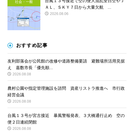
台風１３号接近で空の便大混乱全日空やＪ
社会・一般
ＡＬ、ＳＫＹ７日から大量欠航 ...
2026.08.06
おすすめ記事
友利部落会が公民館の改修や道路整備要請 避難場所活用見据
え 嘉数市長「優先順...
2026.08.08
農村公園や指定管理施設を諮問 資産リストラ推進へ 市行政
経営会議
2026.08.08
台風１３号が宮古接近 暴風警報発表、３大橋通行止め 空の
便２日連続閉館
2026.08.08