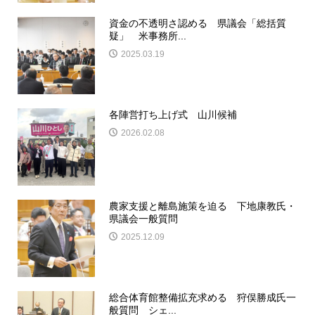
資金の不透明さ認める 県議会「総括質
疑」 米事務所...
2025.03.19
各陣営打ち上げ式 山川候補
2026.02.08
農家支援と離島施策を迫る 下地康教氏・
県議会一般質問
2025.12.09
総合体育館整備拡充求める 狩俣勝成氏一
般質問 シェ...