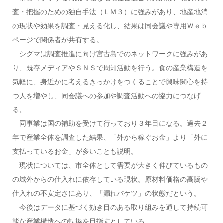
査・把握のための独自手法（ＬＭ３）に強みがあり、地産地消
の現状や効果を調査・見える化し、結果は同会議や専用Ｗｅｂ
ページで関係者が共有する。
シグマは調査推進に向け宮古島でのネットワークに強みがあ
り、既存メディアやＳＮＳで周知活動を行う。食の産業構造を
気軽に、身近かに考えるきっかけをつくることで興味関心を持
つ人を増やし、同会議への参加や調査活動への協力につなげ
る。
同事業は国の補助を受けて行っており３年目になる。過去２
年で産業全体を調査した結果、「外から稼ぐお金」より「外に
支払っているお金」が多いことも説明。
現状については、市全体として需要が大きく伸びているもの
の域外からの仕入れに依存している現状。原材料価格の高騰や
仕入れの不安定さにあり、「漏れバケツ」の状態だという。
今後はデータに基づく効き目のある取り組みを通して持続可
能な産業構造への転換を目指すとしている。