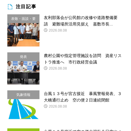
注目記事
友利部落会が公民館の改修や道路整備要
表敬・面談・要
請 避難場所活用見据え 嘉数市長...
請
2026.08.08
農村公園や指定管理施設を諮問 資産リス
発表
トラ推進へ 市行政経営会議
2026.08.08
台風１３号が宮古接近 暴風警報発表、３
気象情報
大橋通行止め 空の便２日連続閉館
2026.08.08