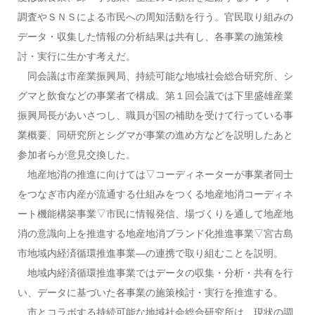
調査やＳＮＳによる市民への周知活動を行う。官民取り組みの
データ・収集した情報の分析結果は共有し、各事業の施策検
討・実行に生かす考えだ。
同会議は市産業振興局、持続可能な地域社会総合研究所、シ
グマと飲食などの事業者で構成。第１回会議では下里盛雄産業
振興局長があいさつし、職員が国の補助を受けて行っている事
業概要、同研究所とシグマが事業の進め方などを説明したあと
参加者らが意見交換した。
地産地消の推進に向けては▽コーディネーターが事業者同士
をつなぎ市内産が流通する仕組みをつくる地産地消コーディネ
ート機能構築事業▽市民に情報発信、場づくりを通して地産地
消の意識向上を推進する地産地消ブランド化推進事業▽宮古島
市地域内経済循環推進事業―の連携で取り組むことを説明。
地域内経済循環推進事業ではデータの収集・分析・共有を行
い、データに基づいた各事業の施策検討・実行を推進する。
市とコラボする持続可能な地域社会総合研究所は、現状の調