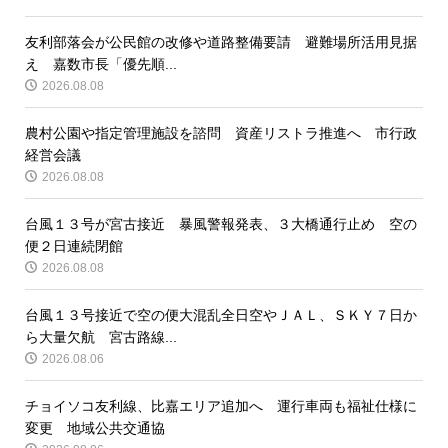
友利部落会が公民館の改修や道路整備要請 避難場所活用見据
え 嘉数市長「優先順...
2026.08.08
農村公園や指定管理施設を諮問 資産リストラ推進へ 市行政
経営会議
2026.08.08
台風１３号が宮古接近 暴風警報発表、３大橋通行止め 空の
便２日連続閉館
2026.08.08
台風１３号接近で空の便大混乱全日空やＪＡＬ、ＳＫＹ７日か
ら大量欠航 宮古路線...
2026.08.06
チョイソコ友利線、比嘉エリア追加へ 運行車両も福祉仕様に
変更 地域公共交通協