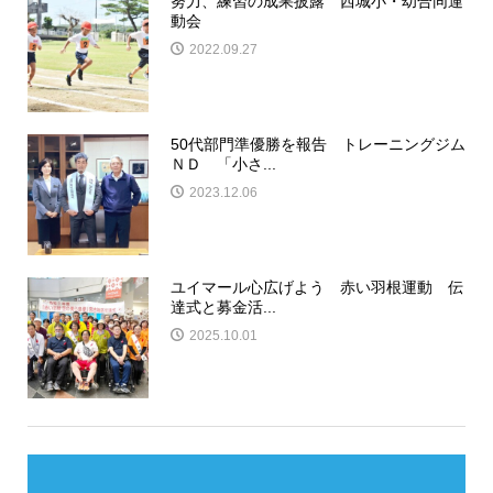
努力、練習の成果披露 西城小・幼合同運
動会
2022.09.27
50代部門準優勝を報告 トレーニングジム
ＮＤ 「小さ...
2023.12.06
ユイマール心広げよう 赤い羽根運動 伝
達式と募金活...
2025.10.01