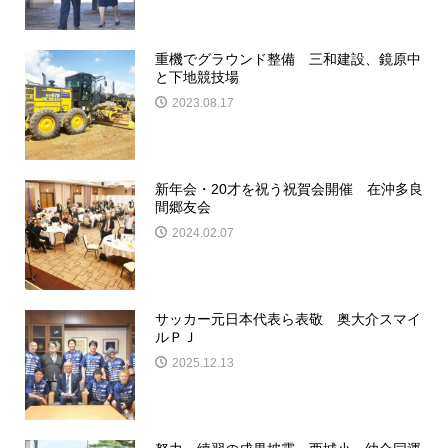
重機でグラウンド整備 三和建設、鏡原中
と下地競技場
2023.08.17
新年会・20才を祝う祝賀会開催 在沖多良
間郷友会
2024.02.07
サッカー元日本代表ら表敬 奥大介スマイ
ルＰＪ
2025.12.13