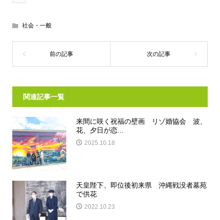
社会・一般
関連記事一覧
来間に咲く祝福の壁画 リゾ婚協会 波、
花、夕日が恋...
2025.10.18
天皇陛下、即位後初来県 沖縄戦没者墓苑
で供花
2022.10.23