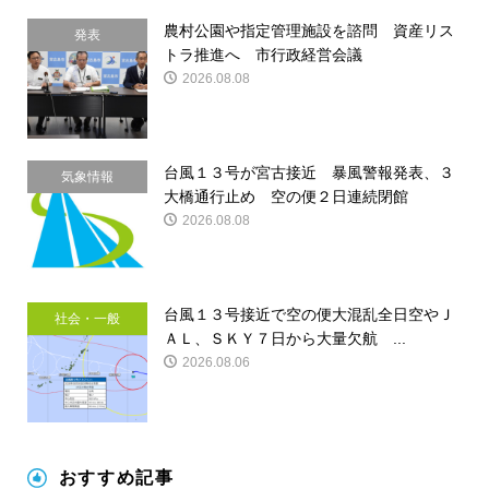
農村公園や指定管理施設を諮問 資産リス
発表
トラ推進へ 市行政経営会議
2026.08.08
台風１３号が宮古接近 暴風警報発表、３
気象情報
大橋通行止め 空の便２日連続閉館
2026.08.08
台風１３号接近で空の便大混乱全日空やＪ
社会・一般
ＡＬ、ＳＫＹ７日から大量欠航 ...
2026.08.06
おすすめ記事