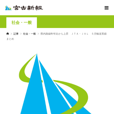
社会・一般
記事
社会・一般
県内路線昨年比から上昇 ＪＴＡ・ＪＡＬ ５月輸送実績
まとめ