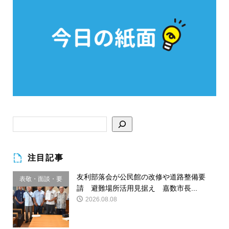
注目記事
友利部落会が公民館の改修や道路整備要
表敬・面談・要
請 避難場所活用見据え 嘉数市長...
請
2026.08.08