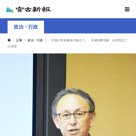
政治・行政
記事
政治・行政
「中国の安全確保の観点で」 玉城知事見解 台湾周辺で
の演習