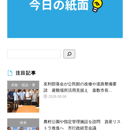
注目記事
友利部落会が公民館の改修や道路整備要
表敬・面談・要
請 避難場所活用見据え 嘉数市長...
請
2026.08.08
農村公園や指定管理施設を諮問 資産リス
発表
トラ推進へ 市行政経営会議