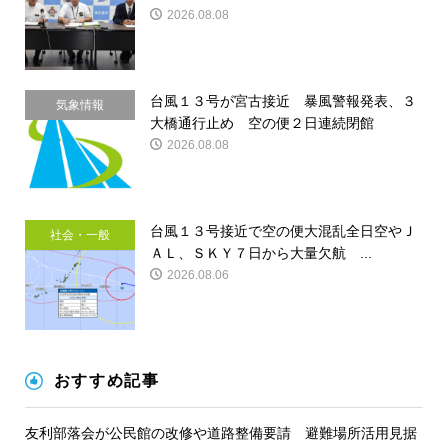
2026.08.08
台風１３号が宮古接近 暴風警報発表、３
気象情報
大橋通行止め 空の便２日連続閉館
2026.08.08
台風１３号接近で空の便大混乱全日空やＪ
社会・一般
ＡＬ、ＳＫＹ７日から大量欠航 ...
2026.08.06
おすすめ記事
友利部落会が公民館の改修や道路整備要請 避難場所活用見据