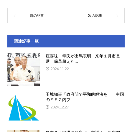
関連記事一覧
座喜味一幸氏が出馬表明 来年１月市長
選 保革超えた...
2024.11.22
玉城知事「政府間で平和的解決を」 中国
のＥＥＺ内ブ...
2024.12.27