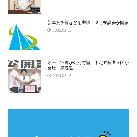
新年度予算などを審議 ２月県議会が開会
2025.02.12
オール沖縄が公開討論 予定候補者３氏が
登壇 衆院選...
2024.08.15