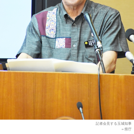
記者会見する玉城知事
＝県庁