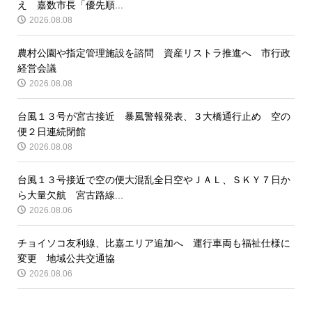
え 嘉数市長「優先順...
2026.08.08
農村公園や指定管理施設を諮問 資産リストラ推進へ 市行政
経営会議
2026.08.08
台風１３号が宮古接近 暴風警報発表、３大橋通行止め 空の
便２日連続閉館
2026.08.08
台風１３号接近で空の便大混乱全日空やＪＡＬ、ＳＫＹ７日か
ら大量欠航 宮古路線...
2026.08.06
チョイソコ友利線、比嘉エリア追加へ 運行車両も福祉仕様に
変更 地域公共交通協
2026.08.06