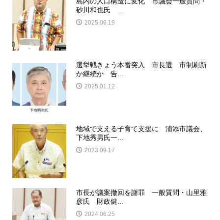
島内の人口構造に変化 市議会一般質問・
砂川和也氏 ...
2025.06.19
選挙戦きょう本番突入 市長選 市制刷新
か継続か 告...
2025.01.12
地域で支える子育て支援に 浦添市議会、
下地秀男氏一...
2023.09.17
市長が議案撤回を謝罪 一般質問・山里雅
彦氏 財政健...
2024.06.25