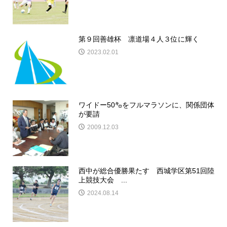
第９回善雄杯 凛道場４人３位に輝く
2023.02.01
ワイドー50㌔をフルマラソンに、関係団体
が要請
2009.12.03
西中が総合優勝果たす 西城学区第51回陸
上競技大会 ...
2024.08.14