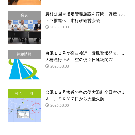
農村公園や指定管理施設を諮問 資産リス
発表
トラ推進へ 市行政経営会議
2026.08.08
台風１３号が宮古接近 暴風警報発表、３
気象情報
大橋通行止め 空の便２日連続閉館
2026.08.08
台風１３号接近で空の便大混乱全日空やＪ
社会・一般
ＡＬ、ＳＫＹ７日から大量欠航 ...
2026.08.06