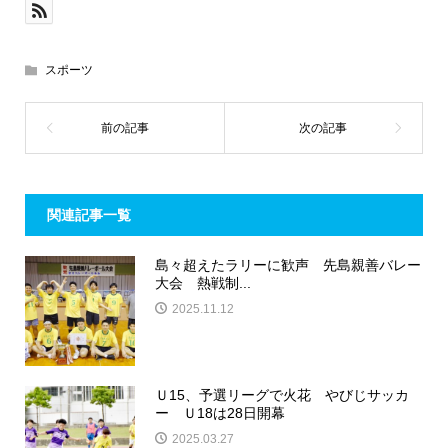
スポーツ
関連記事一覧
島々超えたラリーに歓声 先島親善バレー
大会 熱戦制...
2025.11.12
Ｕ15、予選リーグで火花 やびじサッカ
ー Ｕ18は28日開幕
2025.03.27