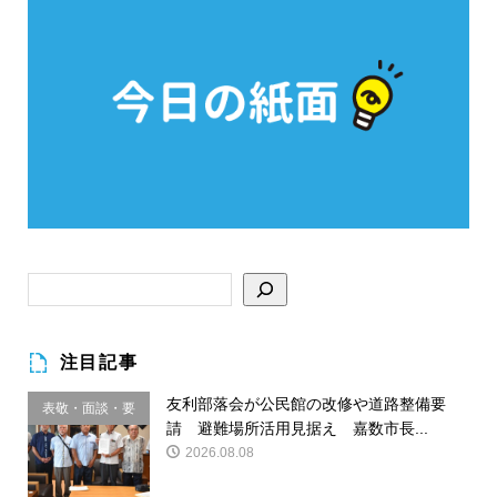
注目記事
友利部落会が公民館の改修や道路整備要
表敬・面談・要
請 避難場所活用見据え 嘉数市長...
請
2026.08.08