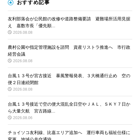
おすすめ記事
友利部落会が公民館の改修や道路整備要請 避難場所活用見据
え 嘉数市長「優先順...
2026.08.08
農村公園や指定管理施設を諮問 資産リストラ推進へ 市行政
経営会議
2026.08.08
台風１３号が宮古接近 暴風警報発表、３大橋通行止め 空の
便２日連続閉館
2026.08.08
台風１３号接近で空の便大混乱全日空やＪＡＬ、ＳＫＹ７日か
ら大量欠航 宮古路線...
2026.08.06
チョイソコ友利線、比嘉エリア追加へ 運行車両も福祉仕様に
変更 地域公共交通協