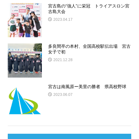
宮古島の“強人”に栄冠 トライアスロン宮
古島大会
2023.04.17
多良間卒の本村、全国高校駅伝出場 宮古
女子で初
2021.12.28
宮古は南風原ー美里の勝者 県高校野球
2023.06.07