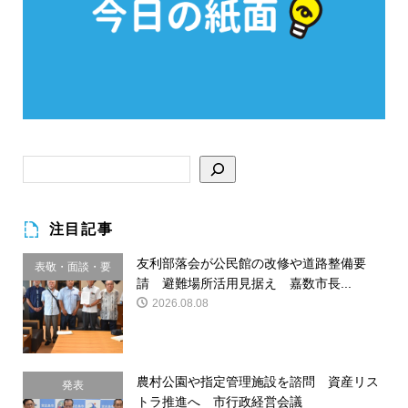
注目記事
友利部落会が公民館の改修や道路整備要
表敬・面談・要
請 避難場所活用見据え 嘉数市長...
請
2026.08.08
農村公園や指定管理施設を諮問 資産リス
発表
トラ推進へ 市行政経営会議