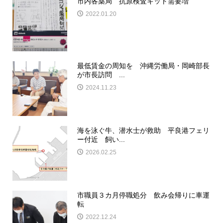
市内各薬局 抗原検査キット需要増
2022.01.20
最低賃金の周知を 沖縄労働局・岡崎部長
が市長訪問 ...
2024.11.23
海を泳ぐ牛、潜水士が救助 平良港フェリ
ー付近 飼い...
2026.02.25
市職員３カ月停職処分 飲み会帰りに車運
転
2022.12.24