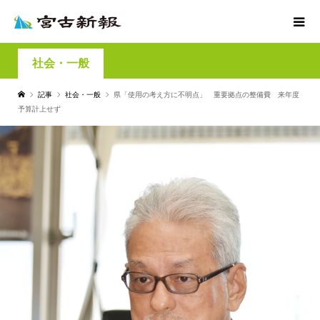
社会・一般
記事
社会・一般
県「使用の考え方に不明点」 重要拠点の整備費 来年度
予算計上せず