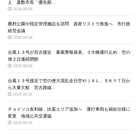
え 嘉数市長「優先順...
2026.08.08
農村公園や指定管理施設を諮問 資産リストラ推進へ 市行政
経営会議
2026.08.08
台風１３号が宮古接近 暴風警報発表、３大橋通行止め 空の
便２日連続閉館
2026.08.08
台風１３号接近で空の便大混乱全日空やＪＡＬ、ＳＫＹ７日か
ら大量欠航 宮古路線...
2026.08.06
チョイソコ友利線、比嘉エリア追加へ 運行車両も福祉仕様に
変更 地域公共交通協
2026.08.06