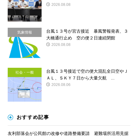
2026.08.08
台風１３号が宮古接近 暴風警報発表、３
気象情報
大橋通行止め 空の便２日連続閉館
2026.08.08
台風１３号接近で空の便大混乱全日空やＪ
社会・一般
ＡＬ、ＳＫＹ７日から大量欠航 ...
2026.08.06
おすすめ記事
友利部落会が公民館の改修や道路整備要請 避難場所活用見据