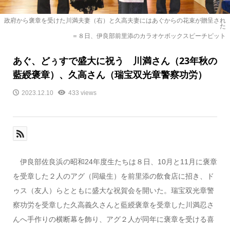
政府から褒章を受けた川満夫妻（右）と久高夫妻にはあぐからの花束が贈呈され
た
＝８日、伊良部前里添のカラオケボックスピーチピット
あぐ、どぅすで盛大に祝う 川満さん（23年秋の
藍綬褒章）、久高さん（瑞宝双光章警察功労）
2023.12.10
433 views
伊良部佐良浜の昭和24年度生たちは８日、10月と11月に褒章
を受章した２人のアグ（同級生）を前里添の飲食店に招き、ド
ゥス（友人）らとともに盛大な祝賀会を開いた。瑞宝双光章警
察功労を受章した久高義久さんと藍綬褒章を受章した川満忍さ
んへ手作りの横断幕を飾り、アグ２人が同年に褒章を受ける喜