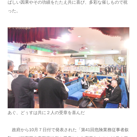
ばしい因果やその功績をたたえ共に喜び、多彩な催しもので祝
った。
あぐ、どぅすは共に２人の受章を喜んだ
政府から10月７日付で発表された「第41回危険業務従事者叙