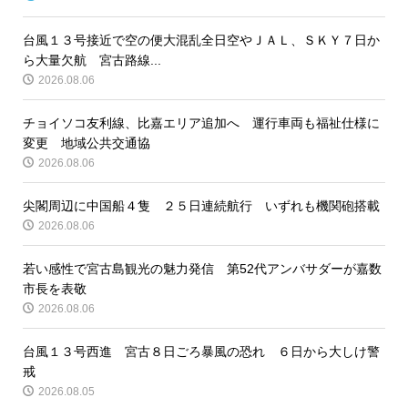
台風１３号接近で空の便大混乱全日空やＪＡＬ、ＳＫＹ７日か
ら大量欠航 宮古路線...
2026.08.06
チョイソコ友利線、比嘉エリア追加へ 運行車両も福祉仕様に
変更 地域公共交通協
2026.08.06
尖閣周辺に中国船４隻 ２５日連続航行 いずれも機関砲搭載
2026.08.06
若い感性で宮古島観光の魅力発信 第52代アンバサダーが嘉数
市長を表敬
2026.08.06
台風１３号西進 宮古８日ごろ暴風の恐れ ６日から大しけ警
戒
2026.08.05