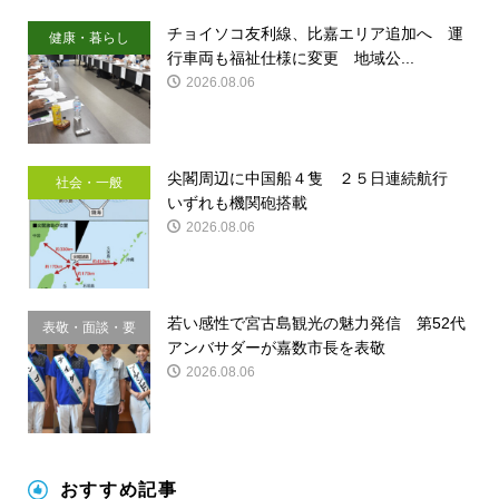
チョイソコ友利線、比嘉エリア追加へ 運
健康・暮らし
行車両も福祉仕様に変更 地域公...
2026.08.06
尖閣周辺に中国船４隻 ２５日連続航行
社会・一般
いずれも機関砲搭載
2026.08.06
若い感性で宮古島観光の魅力発信 第52代
表敬・面談・要
アンバサダーが嘉数市長を表敬
請
2026.08.06
おすすめ記事