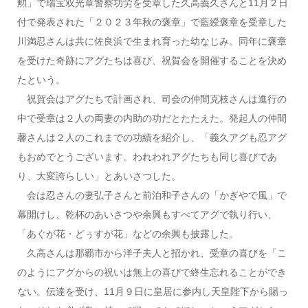
勲」で瑞宝双光章警察功労を受章した久高義久さんと11月２日
付で発表された「２０２３年秋の褒章」で藍綬褒章を受章した
川満忍さんは共に佐良浜で生まれ育った幼なじみ。同年に褒章
を受けた奇跡にアグたちは喜び、祝賀会を開催することを決め
たという。
祝賀会はアグたちで計画され、司会の仲間克枝さんは進行の
中で受章は２人の両妻の内助の功だとたたえた。発起人の仲間
馨さんは２人のこれまでの功績を紹介し、「義久アグも忍アグ
もおめでとうございます。われわれアグたちも同じ喜びであ
り、大変誇らしい」とあいさつした。
会は忍さんの妻弘子さんと前泊和子さんの「かぎやで風」で
幕開けし、乾杯のあいさつや余興もすべてアグで執り行い、
「あぐが花・どぅすが花」などの余興も披露した。
久高さんは那覇市から洋子夫人と招かれ、受章の喜びを「こ
のようにアグからの祝いは無上の喜びで終生忘れることができ
ない。伝達を受け、11月９日に皇居に参内し天皇陛下から賜っ