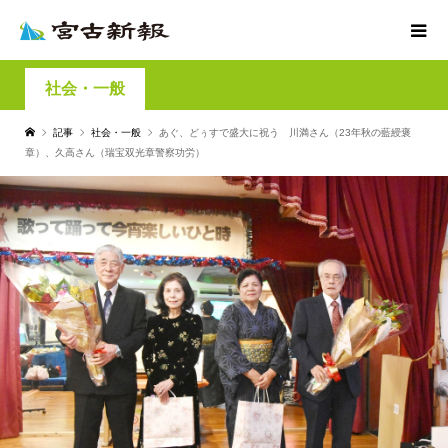
社会・一般
記事
社会・一般
あぐ、どぅすで盛大に祝う 川満さん（23年秋の藍綬褒
章）、久高さん（瑞宝双光章警察功労）