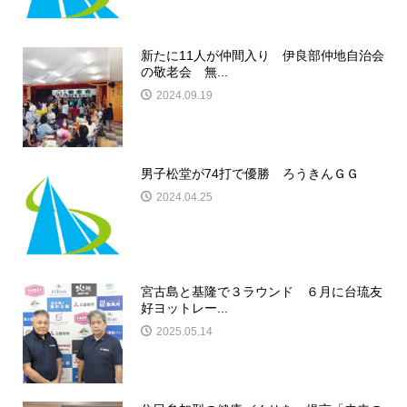
新たに11人が仲間入り 伊良部仲地自治会
の敬老会 無...
2024.09.19
男子松堂が74打で優勝 ろうきんＧＧ
2024.04.25
宮古島と基隆で３ラウンド ６月に台琉友
好ヨットレー...
2025.05.14