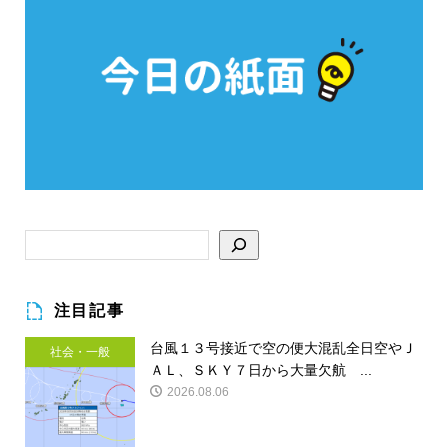
注目記事
台風１３号接近で空の便大混乱全日空やＪ
社会・一般
ＡＬ、ＳＫＹ７日から大量欠航 ...
2026.08.06