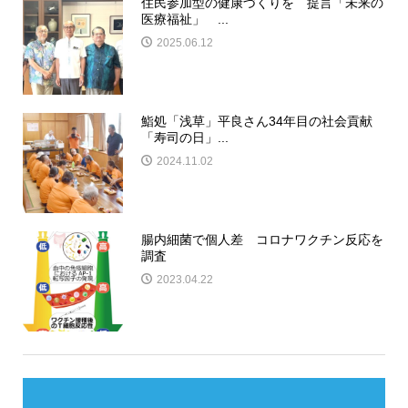
住民参加型の健康づくりを 提言「未来の
医療福祉」 ...
2025.06.12
鮨処「浅草」平良さん34年目の社会貢献
「寿司の日」...
2024.11.02
腸内細菌で個人差 コロナワクチン反応を
調査
2023.04.22