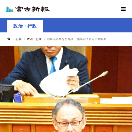
政治・行政
記事
政治・行政
知事減給案など審議 県議会11月定例会開会