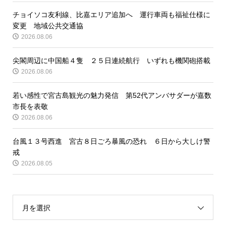
チョイソコ友利線、比嘉エリア追加へ 運行車両も福祉仕様に
変更 地域公共交通協
2026.08.06
尖閣周辺に中国船４隻 ２５日連続航行 いずれも機関砲搭載
2026.08.06
若い感性で宮古島観光の魅力発信 第52代アンバサダーが嘉数
市長を表敬
2026.08.06
台風１３号西進 宮古８日ごろ暴風の恐れ ６日から大しけ警
戒
2026.08.05
月を選択