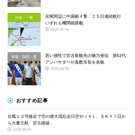
尖閣周辺に中国船４隻 ２５日連続航行
社会・一般
いずれも機関砲搭載
2026.08.06
若い感性で宮古島観光の魅力発信 第52代
表敬・面談・要
アンバサダーが嘉数市長を表敬
請
2026.08.06
おすすめ記事
台風１３号接近で空の便大混乱全日空やＪＡＬ、ＳＫＹ７日か
ら大量欠航 宮古路線...
2026.08.06