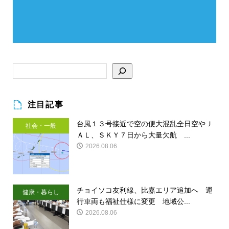
注目記事
台風１３号接近で空の便大混乱全日空やＪ
社会・一般
ＡＬ、ＳＫＹ７日から大量欠航 ...
2026.08.06
チョイソコ友利線、比嘉エリア追加へ 運
健康・暮らし
行車両も福祉仕様に変更 地域公...
2026.08.06