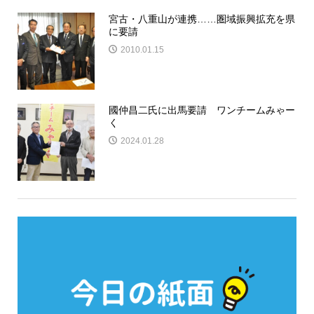
宮古・八重山が連携……圏域振興拡充を県
に要請
2010.01.15
國仲昌二氏に出馬要請 ワンチームみゃー
く
2024.01.28