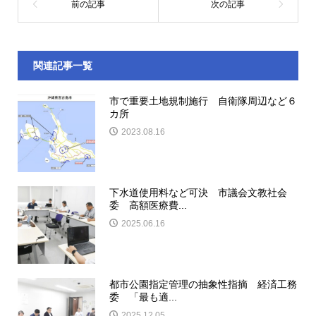
関連記事一覧
市で重要土地規制施行 自衛隊周辺など６
カ所
2023.08.16
下水道使用料など可決 市議会文教社会
委 高額医療費...
2025.06.16
都市公園指定管理の抽象性指摘 経済工務
委 「最も適...
2025.12.05