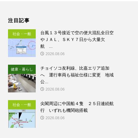
注目記事
台風１３号接近で空の便大混乱全日空
社会・一般
やＪＡＬ、ＳＫＹ７日から大量欠
航 ...
2026.08.06
チョイソコ友利線、比嘉エリア追加
健康・暮らし
へ 運行車両も福祉仕様に変更 地域
公...
2026.08.06
尖閣周辺に中国船４隻 ２５日連続航
社会・一般
行 いずれも機関砲搭載
2026.08.06