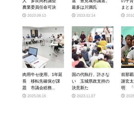
人 多良間村議会
選 豊見城市議選、
の子育
農業委員任命可決
最多は川満氏
まとま
2023.09.12
2023.02.14
2010
肉用牛セ使用、1年延
国の代執行、許さな
前那覇
長 移転先確保が課
い 玉城県政支持の
謝玄太
題 市議会総務...
決意新た
明 「
2025.06.16
2023.11.07
2026