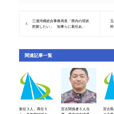
三浦沖縄総合事務局長「県内の現状
玉
把握したい」 知事らに着任あ...
幹
関連記事一覧
新任３人、再任５
宮古関係者５人当
宮古島