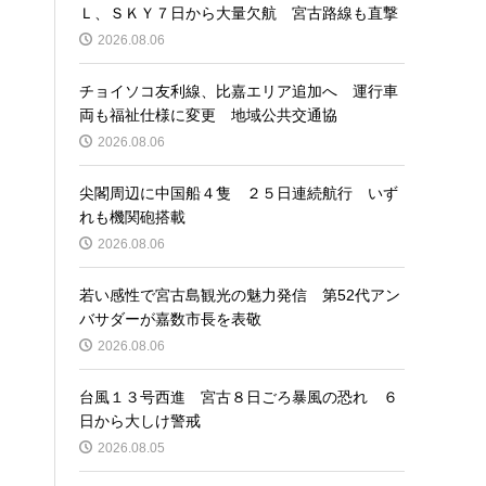
Ｌ、ＳＫＹ７日から大量欠航 宮古路線も直撃
2026.08.06
チョイソコ友利線、比嘉エリア追加へ 運行車
両も福祉仕様に変更 地域公共交通協
2026.08.06
尖閣周辺に中国船４隻 ２５日連続航行 いず
れも機関砲搭載
2026.08.06
若い感性で宮古島観光の魅力発信 第52代アン
バサダーが嘉数市長を表敬
2026.08.06
台風１３号西進 宮古８日ごろ暴風の恐れ ６
日から大しけ警戒
2026.08.05