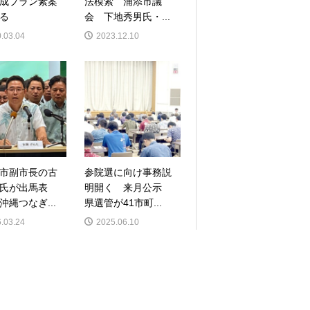
成プラン素案
法模索 浦添市議
る
会 下地秀男氏・...
.03.04
2023.12.10
市副市長の古
参院選に向け事務説
氏が出馬表
明開く 来月公示
沖縄つなぎ...
県選管が41市町...
.03.24
2025.06.10