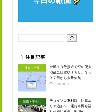
注目記事
台風１３号接近で空の便大
社会・一般
混乱全日空やＪＡＬ、ＳＫ
Ｙ７日から大量欠航 ...
2026.08.06
チョイソコ友利線、比嘉エ
健康・暮らし
リア追加へ 運行車両も福
祉仕様に変更 地域公...