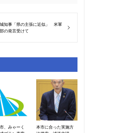
城知事「県の主張に近似」 米軍
部の発言受けて
市、みゃーく
本市に合った実施方