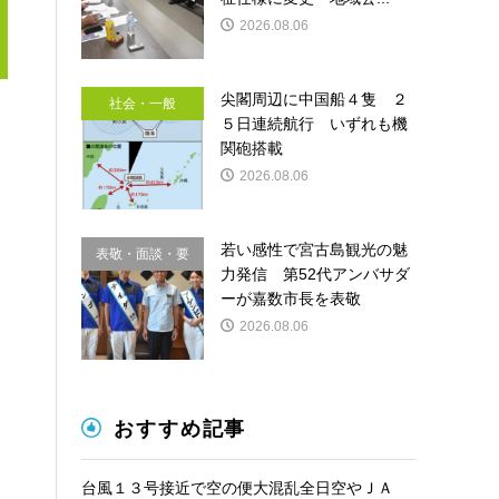
2026.08.06
尖閣周辺に中国船４隻 ２
社会・一般
５日連続航行 いずれも機
関砲搭載
2026.08.06
若い感性で宮古島観光の魅
表敬・面談・要
力発信 第52代アンバサダ
請
ーが嘉数市長を表敬
2026.08.06
おすすめ記事
台風１３号接近で空の便大混乱全日空やＪＡ