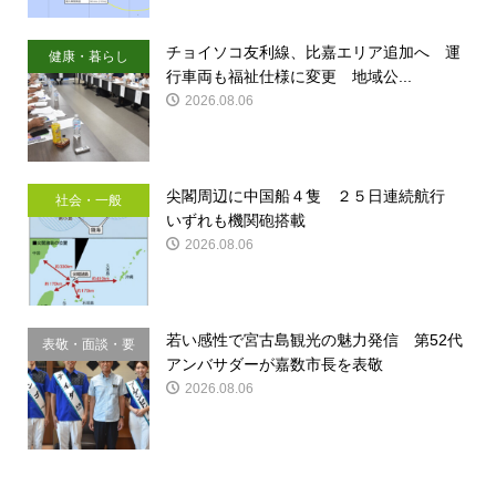
チョイソコ友利線、比嘉エリア追加へ 運
健康・暮らし
行車両も福祉仕様に変更 地域公...
2026.08.06
尖閣周辺に中国船４隻 ２５日連続航行
社会・一般
いずれも機関砲搭載
2026.08.06
若い感性で宮古島観光の魅力発信 第52代
表敬・面談・要
アンバサダーが嘉数市長を表敬
請
2026.08.06