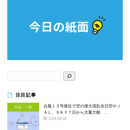
注目記事
台風１３号接近で空の便大混乱全日空やＪ
社会・一般
ＡＬ、ＳＫＹ７日から大量欠航 ...
2026.08.06