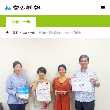
社会・一般
記事
社会・一般
島内食材販路拡大を ぷからす商談会