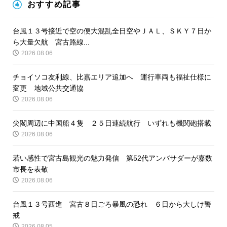
おすすめ記事
台風１３号接近で空の便大混乱全日空やＪＡＬ、ＳＫＹ７日か
ら大量欠航 宮古路線...
2026.08.06
チョイソコ友利線、比嘉エリア追加へ 運行車両も福祉仕様に
変更 地域公共交通協
2026.08.06
尖閣周辺に中国船４隻 ２５日連続航行 いずれも機関砲搭載
2026.08.06
若い感性で宮古島観光の魅力発信 第52代アンバサダーが嘉数
市長を表敬
2026.08.06
台風１３号西進 宮古８日ごろ暴風の恐れ ６日から大しけ警
戒
2026.08.05