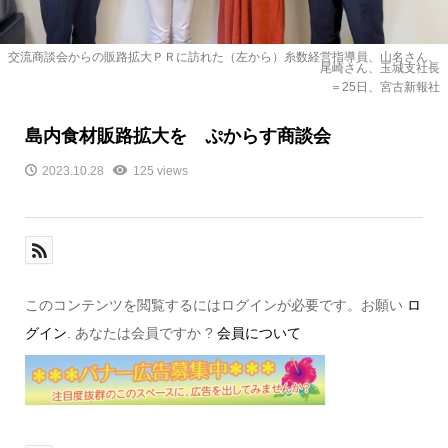
交流商談会からの販路拡大ＰＲに訪れた（左から）糸数経営指導員、山名さん、
尾崎さん、玉城支社長
＝25日、宮古新報社
島内食材販路拡大を ぷからす商談会
2023.10.28
125 views
このコンテンツを閲覧するにはログインが必要です。お願い
ロ
グイン
. あなたは会員ですか ?
会員について