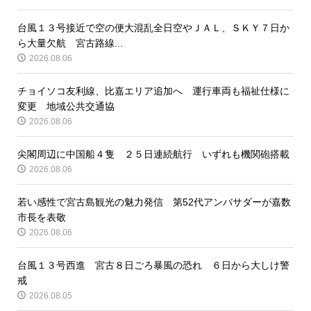
台風１３号接近で空の便大混乱全日空やＪＡＬ、ＳＫＹ７日か
ら大量欠航 宮古路線...
2026.08.06
チョイソコ友利線、比嘉エリア追加へ 運行車両も福祉仕様に
変更 地域公共交通協
2026.08.06
尖閣周辺に中国船４隻 ２５日連続航行 いずれも機関砲搭載
2026.08.06
若い感性で宮古島観光の魅力発信 第52代アンバサダーが嘉数
市長を表敬
2026.08.06
台風１３号西進 宮古８日ごろ暴風の恐れ ６日から大しけ警
戒
2026.08.05