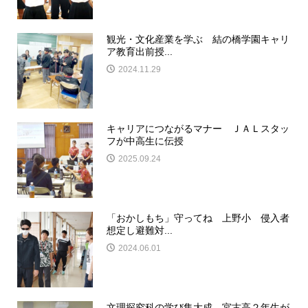
観光・文化産業を学ぶ 結の橋学園キャリ
ア教育出前授...
2024.11.29
キャリアにつながるマナー ＪＡＬスタッ
フが中高生に伝授
2025.09.24
「おかしもち」守ってね 上野小 侵入者
想定し避難対...
2024.06.01
文理探究科の学び集大成 宮古高２年生が