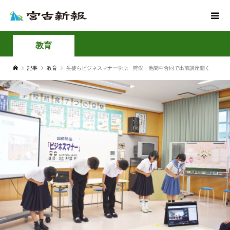
教育
記事
教育
生徒らビジネスマナー学ぶ 狩俣・池間中合同で出前講座開く