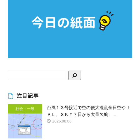
注目記事
台風１３号接近で空の便大混乱全日空やＪ
社会・一般
ＡＬ、ＳＫＹ７日から大量欠航 ...
2026.08.06