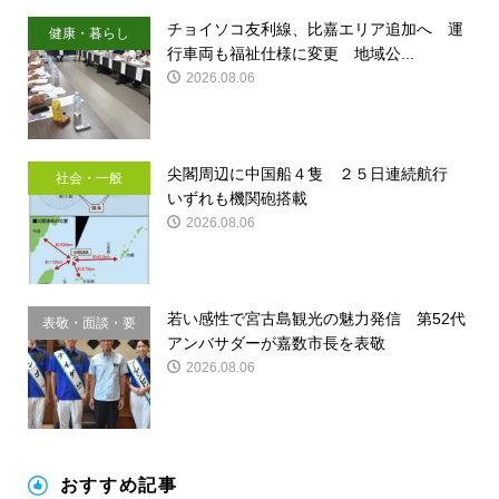
チョイソコ友利線、比嘉エリア追加へ 運
健康・暮らし
行車両も福祉仕様に変更 地域公...
2026.08.06
尖閣周辺に中国船４隻 ２５日連続航行
社会・一般
いずれも機関砲搭載
2026.08.06
若い感性で宮古島観光の魅力発信 第52代
表敬・面談・要
アンバサダーが嘉数市長を表敬
請
2026.08.06
おすすめ記事