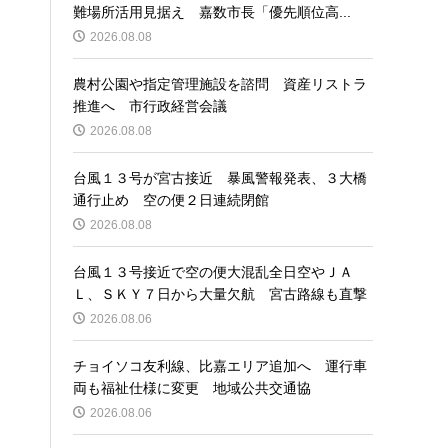
難場所活用見据え 嘉数市長「優先順位高...
2026.08.08
農村公園や指定管理施設を諮問 資産リストラ
推進へ 市行政経営会議
2026.08.08
台風１３号が宮古接近 暴風警報発表、３大橋
通行止め 空の便２日連続閉館
2026.08.08
台風１３号接近で空の便大混乱全日空やＪＡ
Ｌ、ＳＫＹ７日から大量欠航 宮古路線も直撃
2026.08.06
チョイソコ友利線、比嘉エリア追加へ 運行車
両も福祉仕様に変更 地域公共交通協
2026.08.06