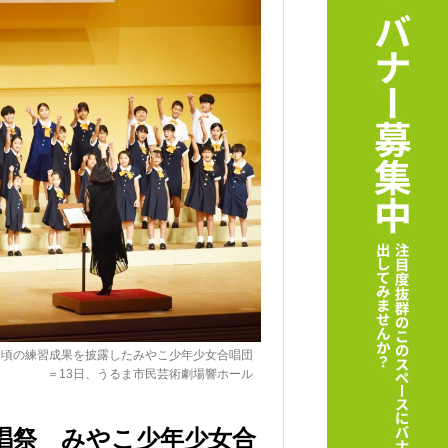
日頃の練習成果を披露したみやこ少年少女合唱団
＝13日、うるま市民芸術劇場響ホール
唱祭 みやこ少年少女合