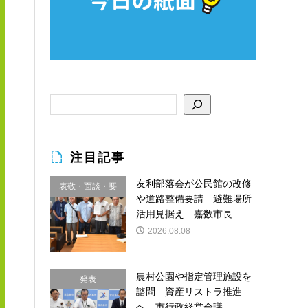
注目記事
友利部落会が公民館の改修
表敬・面談・要
や道路整備要請 避難場所
請
活用見据え 嘉数市長...
2026.08.08
農村公園や指定管理施設を
発表
諮問 資産リストラ推進
へ 市行政経営会議