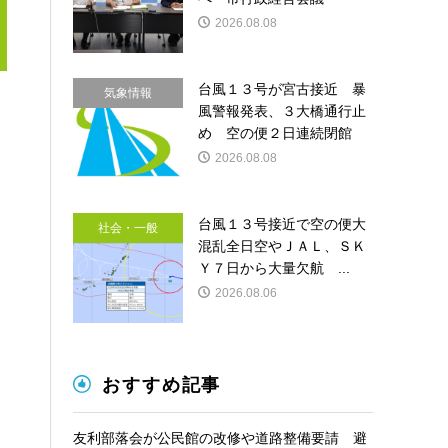
2026.08.08
台風１３号が宮古接近 暴
気象情報
風警報発表、３大橋通行止
め 空の便２日連続閉館
2026.08.08
台風１３号接近で空の便大
社会・一般
混乱全日空やＪＡＬ、ＳＫ
Ｙ７日から大量欠航 ...
2026.08.06
おすすめ記事
友利部落会が公民館の改修や道路整備要請 避