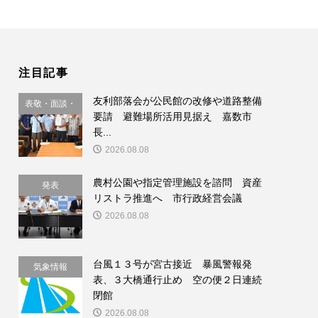
注目記事
友利部落会が公民館の改修や道路整備
表敬・面談・
要請 避難場所活用見据え 嘉数市
要請
長...
2026.08.08
農村公園や指定管理施設を諮問 資産
発表
リストラ推進へ 市行政経営会議
2026.08.08
台風１３号が宮古接近 暴風警報発
気象情報
表、３大橋通行止め 空の便２日連続
閉館
2026.08.08