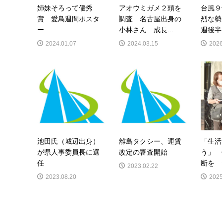
姉妹そろって優秀
アオウミガメ２頭を
台風９
賞 愛鳥週間ポスタ
調査 名古屋出身の
烈な勢
ー
小林さん 成長...
週後半
2024.01.07
2024.03.15
2026
池田氏（城辺出身）
離島タクシー、運賃
「生活
が県人事委員長に選
改定の審査開始
う」 
任
断を 
2023.02.22
2023.08.20
2025