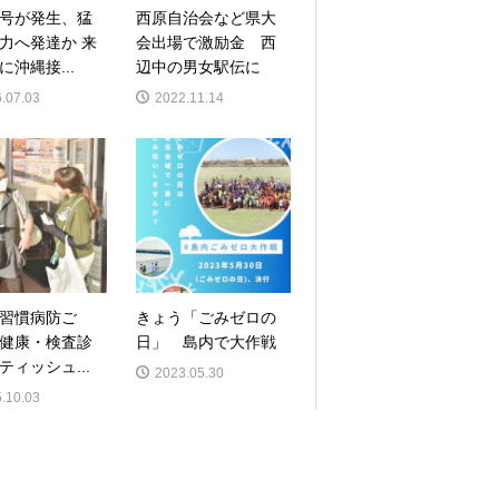
号が発生、猛
西原自治会など県大
力へ発達か 来
会出場で激励金 西
に沖縄接...
辺中の男女駅伝に
.07.03
2022.11.14
習慣病防ご
きょう「ごみゼロの
健康・検査診
日」 島内で大作戦
ティッシュ...
2023.05.30
.10.03