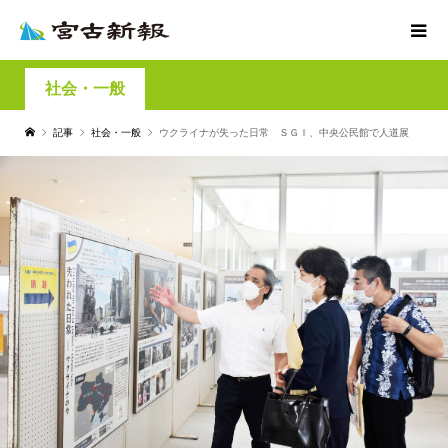
社会・一般
記事
社会・一般
ウクライナが失った日常 ＳＧＩ、中央公民館で人道展