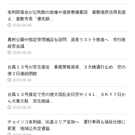
友利部落会が公民館の改修や道路整備要請 避難場所活用見据
え 嘉数市長「優先順...
2026.08.08
農村公園や指定管理施設を諮問 資産リストラ推進へ 市行政
経営会議
2026.08.08
台風１３号が宮古接近 暴風警報発表、３大橋通行止め 空の
便２日連続閉館
2026.08.08
台風１３号接近で空の便大混乱全日空やＪＡＬ、ＳＫＹ７日か
ら大量欠航 宮古路線...
2026.08.06
チョイソコ友利線、比嘉エリア追加へ 運行車両も福祉仕様に
変更 地域公共交通協