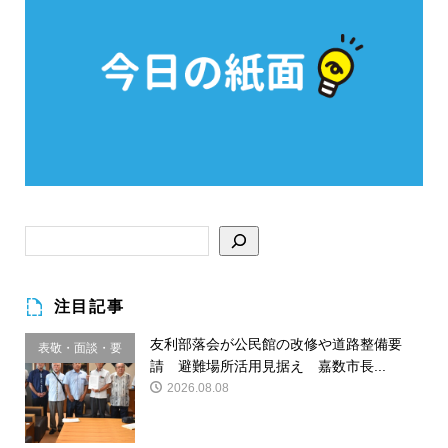
注目記事
友利部落会が公民館の改修や道路整備要
表敬・面談・要
請 避難場所活用見据え 嘉数市長...
請
2026.08.08