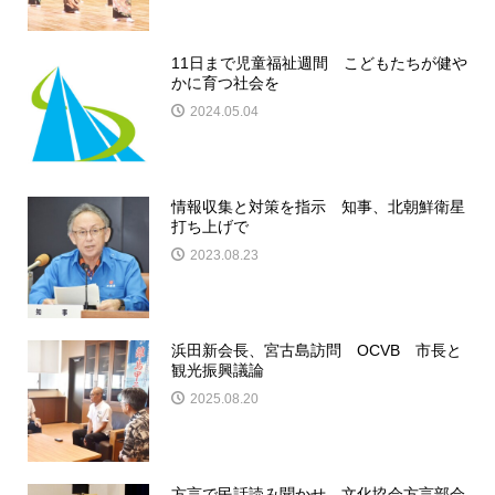
11日まで児童福祉週間 こどもたちが健や
かに育つ社会を
2024.05.04
情報収集と対策を指示 知事、北朝鮮衛星
打ち上げで
2023.08.23
浜田新会長、宮古島訪問 OCVB 市長と
観光振興議論
2025.08.20
方言で民話読み聞かせ 文化協会方言部会