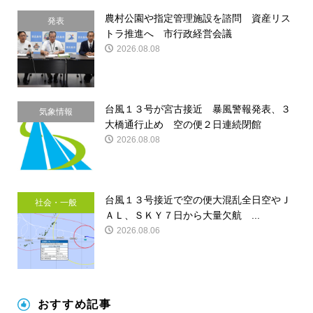
農村公園や指定管理施設を諮問 資産リス
発表
トラ推進へ 市行政経営会議
2026.08.08
台風１３号が宮古接近 暴風警報発表、３
気象情報
大橋通行止め 空の便２日連続閉館
2026.08.08
台風１３号接近で空の便大混乱全日空やＪ
社会・一般
ＡＬ、ＳＫＹ７日から大量欠航 ...
2026.08.06
おすすめ記事