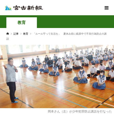
教育
記事
教育
「ルール守って生活を」 夏休み前に鏡原中で不良行為防止の講
話
岡本さん（左）が少年犯罪防止講話を行なった