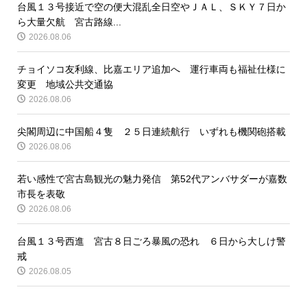
台風１３号接近で空の便大混乱全日空やＪＡＬ、ＳＫＹ７日か
ら大量欠航 宮古路線...
2026.08.06
チョイソコ友利線、比嘉エリア追加へ 運行車両も福祉仕様に
変更 地域公共交通協
2026.08.06
尖閣周辺に中国船４隻 ２５日連続航行 いずれも機関砲搭載
2026.08.06
若い感性で宮古島観光の魅力発信 第52代アンバサダーが嘉数
市長を表敬
2026.08.06
台風１３号西進 宮古８日ごろ暴風の恐れ ６日から大しけ警
戒
2026.08.05