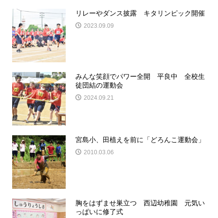
リレーやダンス披露 キタリンピック開催
2023.09.09
みんな笑顔でパワー全開 平良中 全校生
徒団結の運動会
2024.09.21
宮島小、田植えを前に「どろんこ運動会」
2010.03.06
胸をはずませ巣立つ 西辺幼稚園 元気い
っぱいに修了式