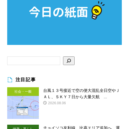
注目記事
台風１３号接近で空の便大混乱全日空やＪ
社会・一般
ＡＬ、ＳＫＹ７日から大量欠航 ...
2026.08.06
チョイソコ友利線、比嘉エリア追加へ 運