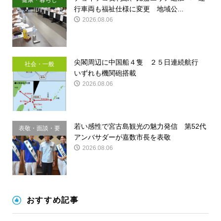
健康・暮らし
行車両も福祉仕様に変更 地域公...
2026.08.06
尖閣周辺に中国船４隻 ２５日連続航行
社会・一般
いずれも機関砲搭載
2026.08.06
若い感性で宮古島観光の魅力発信 第52代
表敬・面談・要
アンバサダーが嘉数市長を表敬
請
2026.08.06
おすすめ記事