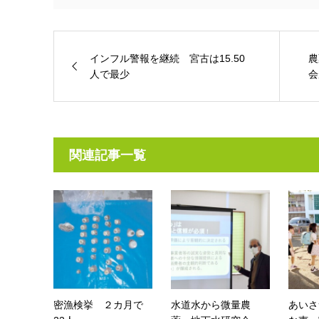
インフル警報を継続 宮古は15.50
農
人で最少
会
関連記事一覧
密漁検挙 ２カ月で
水道水から微量農
あいさ