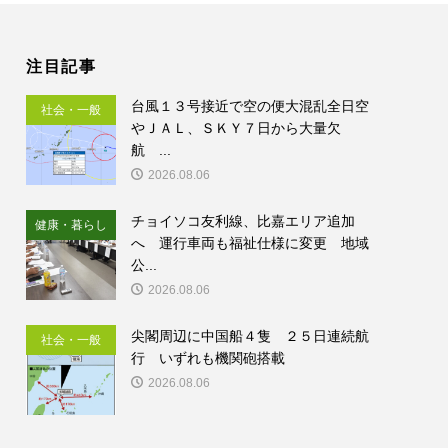
注目記事
台風１３号接近で空の便大混乱全日空
社会・一般
やＪＡＬ、ＳＫＹ７日から大量欠
航 ...
2026.08.06
チョイソコ友利線、比嘉エリア追加
健康・暮らし
へ 運行車両も福祉仕様に変更 地域
公...
2026.08.06
尖閣周辺に中国船４隻 ２５日連続航
社会・一般
行 いずれも機関砲搭載
2026.08.06