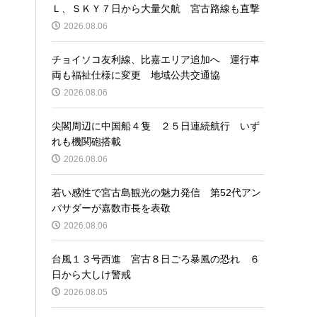
Ｌ、ＳＫＹ７日から大量欠航 宮古路線も直撃
2026.08.06
チョイソコ友利線、比嘉エリア追加へ 運行車
両も福祉仕様に変更 地域公共交通協
2026.08.06
尖閣周辺に中国船４隻 ２５日連続航行 いず
れも機関砲搭載
2026.08.06
若い感性で宮古島観光の魅力発信 第52代アン
バサダーが嘉数市長を表敬
2026.08.06
台風１３号西進 宮古８日ごろ暴風の恐れ ６
日から大しけ警戒
2026.08.05