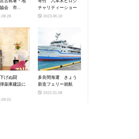
宮古島署・地
寄付 六本木ヒロシ
協会 市...
チャリティーショー
.08.28
2023.06.10
下げぬ闘
多良間海運 きょう
弾薬庫建設に
新造フェリー就航
2022.01.08
.09.01