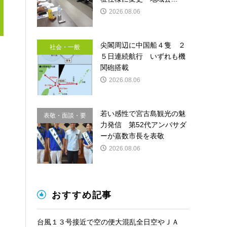
2026.08.06
尖閣周辺に中国船４隻 ２
社会・一般
５日連続航行 いずれも機
関砲搭載
2026.08.06
若い感性で宮古島観光の魅
表敬・面談・要
力発信 第52代アンバサダ
請
ーが嘉数市長を表敬
2026.08.06
おすすめ記事
台風１３号接近で空の便大混乱全日空やＪＡ