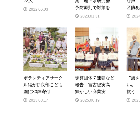
22人
薬 地下水研究会、
な声 
予防原則で対策を
区防犯
2022.06.03
2023.01.31
2024
ボランティアサーク
珠算団体７連覇など
〝旗を
ル結が伊良部こども
報告 宮古総実高
い〟 
園に30鉢寄付
輝かしい商業実...
抗う
2023.03.17
2025.06.19
2025