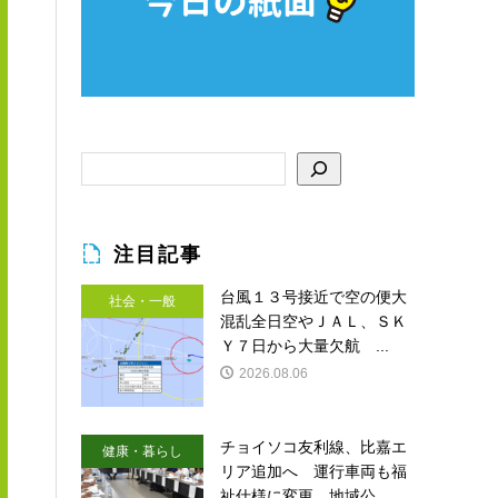
注目記事
台風１３号接近で空の便大
社会・一般
混乱全日空やＪＡＬ、ＳＫ
Ｙ７日から大量欠航 ...
2026.08.06
チョイソコ友利線、比嘉エ
健康・暮らし
リア追加へ 運行車両も福
祉仕様に変更 地域公...