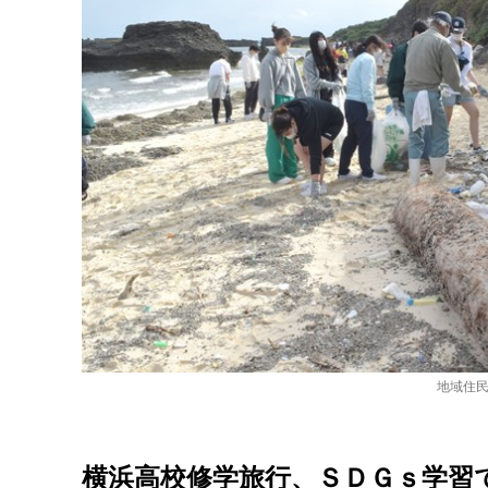
地域住
横浜高校修学旅行、ＳＤＧｓ学習