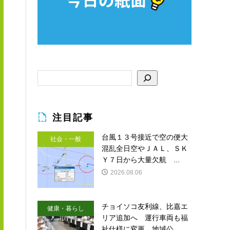
注目記事
台風１３号接近で空の便大
社会・一般
混乱全日空やＪＡＬ、ＳＫ
Ｙ７日から大量欠航 ...
2026.08.06
チョイソコ友利線、比嘉エ
健康・暮らし
リア追加へ 運行車両も福
祉仕様に変更 地域公...