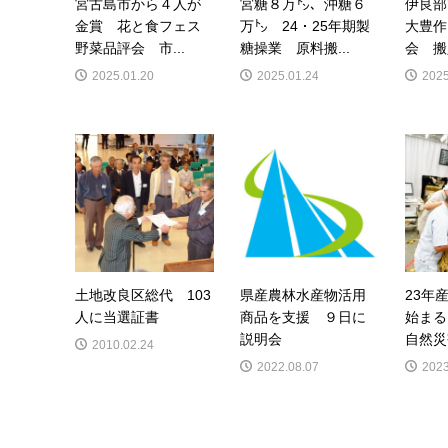
宮古島市から４人が
宮糖８万㌧、沖糖６
伊良部
金賞 花と食フェス
万㌧ 24・25年期製
大豊作
野菜品評会 市...
糖操業 原料搬...
会 搬入
2025.01.20
2025.01.24
2025
土地改良区総代 103
県産農林水産物活用
23年
人に当選証書
商品を支援 ９日に
始まる
説明会
自然災
2010.02.24
2022.08.07
2023