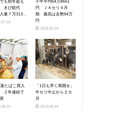
でも前年超え
子牛平均64万8661
 きび総代
円 ＪＡセリ４月
量７万313...
期 最高は去勢94万
円
.07.10
2025.04.19
産葉たばこ買入
「1日も早く再開を」
 ２年連続で
牛セリ中止から２カ
害
月
.08.10
2010.06.19