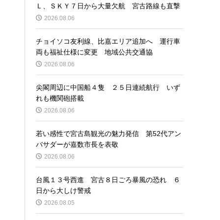
Ｌ、ＳＫＹ７日から大量欠航 宮古路線も直撃
2026.08.06
チョイソコ友利線、比嘉エリア追加へ 運行車
両も福祉仕様に変更 地域公共交通協
2026.08.06
尖閣周辺に中国船４隻 ２５日連続航行 いず
れも機関砲搭載
2026.08.06
若い感性で宮古島観光の魅力発信 第52代アン
バサダーが嘉数市長を表敬
2026.08.06
台風１３号西進 宮古８日ごろ暴風の恐れ ６
日から大しけ警戒
2026.08.05