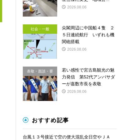
2026.08.06
尖閣周辺に中国船４隻 ２
社会・一般
５日連続航行 いずれも機
関砲搭載
2026.08.06
若い感性で宮古島観光の魅
表敬・面談・要
力発信 第52代アンバサダ
請
ーが嘉数市長を表敬
2026.08.06
おすすめ記事
台風１３号接近で空の便大混乱全日空やＪＡ