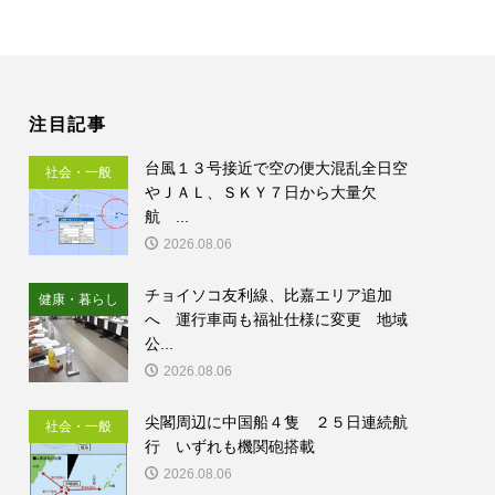
注目記事
台風１３号接近で空の便大混乱全日空
社会・一般
やＪＡＬ、ＳＫＹ７日から大量欠
航 ...
2026.08.06
チョイソコ友利線、比嘉エリア追加
健康・暮らし
へ 運行車両も福祉仕様に変更 地域
公...
2026.08.06
尖閣周辺に中国船４隻 ２５日連続航
社会・一般
行 いずれも機関砲搭載
2026.08.06