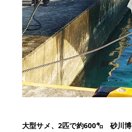
大型サメ、2匹で約600㌔ 砂川