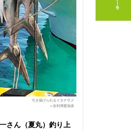
引き揚げられるイタチザメ
＝友利博愛漁港
博一さん（夏丸）釣り上