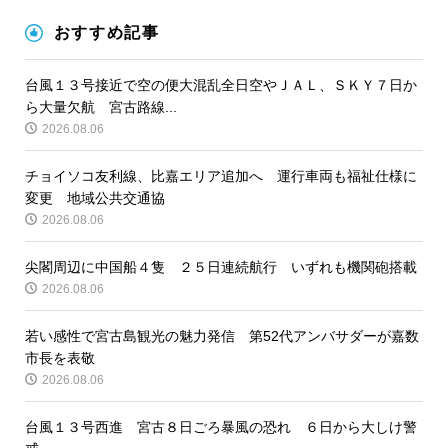
おすすめ記事
台風１３号接近で空の便大混乱全日空やＪＡＬ、ＳＫＹ７日か
ら大量欠航 宮古路線...
2026.08.06
チョイソコ友利線、比嘉エリア追加へ 運行車両も福祉仕様に
変更 地域公共交通協
2026.08.06
尖閣周辺に中国船４隻 ２５日連続航行 いずれも機関砲搭載
2026.08.06
若い感性で宮古島観光の魅力発信 第52代アンバサダーが嘉数
市長を表敬
2026.08.06
台風１３号西進 宮古８日ごろ暴風の恐れ ６日から大しけ警