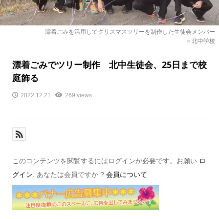
漂着ごみを活用してクリスマスツリーを制作した生徒会メンバー
＝北中学校
漂着ごみでツリー制作 北中生徒会、25日まで校
庭飾る
2022.12.21
269 views
このコンテンツを閲覧するにはログインが必要です。お願い
ロ
グイン
. あなたは会員ですか ?
会員について