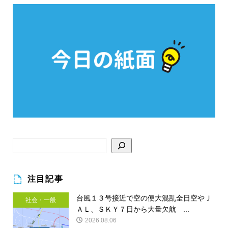
注目記事
台風１３号接近で空の便大混乱全日空やＪ
社会・一般
ＡＬ、ＳＫＹ７日から大量欠航 ...
2026.08.06