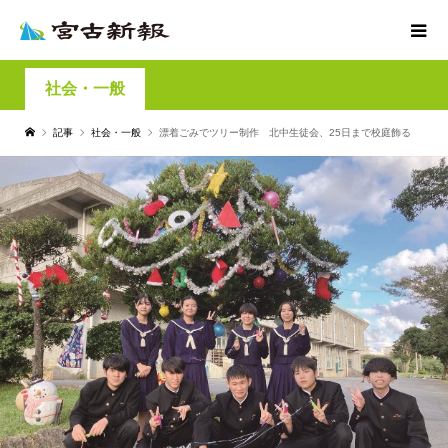
社会・一般
記事
社会・一般
漂着ごみでツリー制作 北中生徒会、25日まで校庭飾る