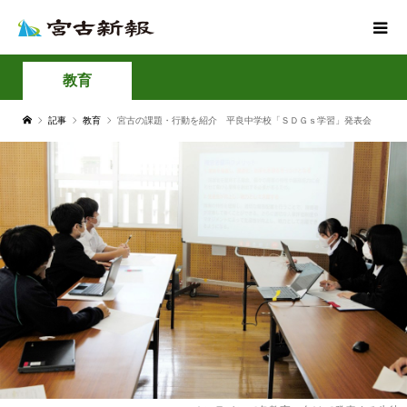
教育
記事
教育
宮古の課題・行動を紹介 平良中学校「ＳＤＧｓ学習」発表会