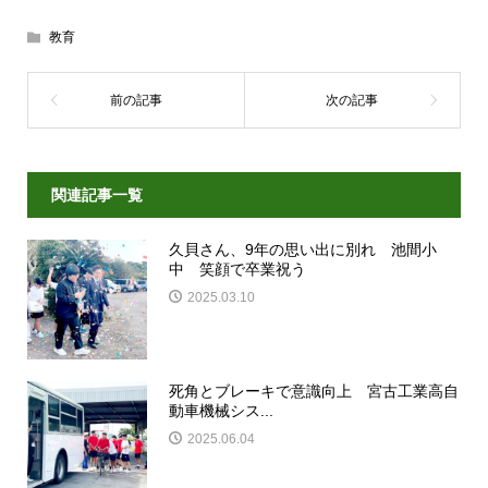
教育
関連記事一覧
久貝さん、9年の思い出に別れ 池間小
中 笑顔で卒業祝う
2025.03.10
死角とブレーキで意識向上 宮古工業高自
動車機械シス...
2025.06.04