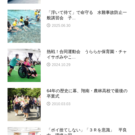
「浮いて待て」で命守る 水難事故防止一
般講習会 子...
2025.06.30
熱戦！合同運動会 うららか保育園・チャ
イサポみやこ...
2024.10.29
64年の歴史に幕、翔南・農林高校で最後の
卒業式
2010.03.03
「ポイ捨てしない」「３Ｒを意識」 平良