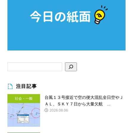
注目記事
台風１３号接近で空の便大混乱全日空やＪ
社会・一般
ＡＬ、ＳＫＹ７日から大量欠航 ...
2026.08.06