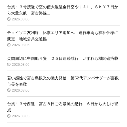
台風１３号接近で空の便大混乱全日空やＪＡＬ、ＳＫＹ７日か
ら大量欠航 宮古路線...
2026.08.06
チョイソコ友利線、比嘉エリア追加へ 運行車両も福祉仕様に
変更 地域公共交通協
2026.08.06
尖閣周辺に中国船４隻 ２５日連続航行 いずれも機関砲搭載
2026.08.06
若い感性で宮古島観光の魅力発信 第52代アンバサダーが嘉数
市長を表敬
2026.08.06
台風１３号西進 宮古８日ごろ暴風の恐れ ６日から大しけ警
戒
2026.08.05