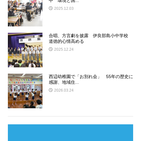
中 環境と国...
2025.12.03
合唱、方言劇を披露 伊良部島小中学校
道徳的心情高める
2025.12.24
西辺幼稚園で「お別れ会」 55年の歴史に
感謝、地域住...
2026.03.24