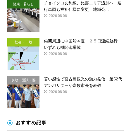
チョイソコ友利線、比嘉エリア追加へ 運
健康・暮らし
行車両も福祉仕様に変更 地域公...
2026.08.06
尖閣周辺に中国船４隻 ２５日連続航行
社会・一般
いずれも機関砲搭載
2026.08.06
若い感性で宮古島観光の魅力発信 第52代
表敬・面談・要
アンバサダーが嘉数市長を表敬
請
2026.08.06
おすすめ記事