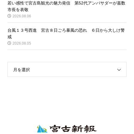
若い感性で宮古島観光の魅力発信 第52代アンバサダーが嘉数
市長を表敬
2026.08.06
台風１３号西進 宮古８日ごろ暴風の恐れ ６日から大しけ警
戒
2026.08.05
月を選択