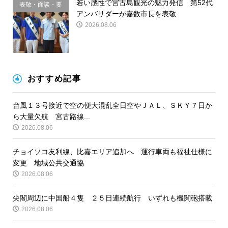
若い感性で宮古島観光の魅力発信 第52代
表敬・面談・要
アンバサダーが嘉数市長を表敬
請
2026.08.06
おすすめ記事
台風１３号接近で空の便大混乱全日空やＪＡＬ、ＳＫＹ７日か
ら大量欠航 宮古路線...
2026.08.06
チョイソコ友利線、比嘉エリア追加へ 運行車両も福祉仕様に
変更 地域公共交通協
2026.08.06
尖閣周辺に中国船４隻 ２５日連続航行 いずれも機関砲搭載
2026.08.06