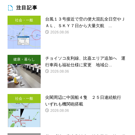
注目記事
台風１３号接近で空の便大混乱全日空やＪ
社会・一般
ＡＬ、ＳＫＹ７日から大量欠航 ...
2026.08.06
チョイソコ友利線、比嘉エリア追加へ 運
健康・暮らし
行車両も福祉仕様に変更 地域公...
2026.08.06
尖閣周辺に中国船４隻 ２５日連続航行
社会・一般
いずれも機関砲搭載
2026.08.06