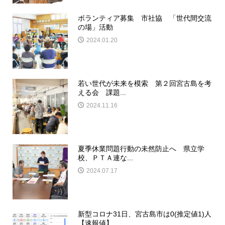
ボランティア募集 市社協 「世代間交流
の場」活動
2024.01.20
若い世代が未来を模索 第２回宮古島を考
える会 課題...
2024.11.16
夏季休業問題行動の未然防止へ 県立学
校、ＰＴＡ連な...
2024.07.17
新型コロナ31日、宮古島市は0(推定値1)人
【速報値】