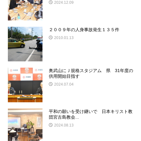
2024.12.09
２００９年の人身事故発生１３５件
2010.01.13
奥武山にＪ規格スタジアム 県 31年度の
供用開始目指す
2024.07.04
平和の願いを受け継いで 日本キリスト教
団宮古島教会...
2024.08.13