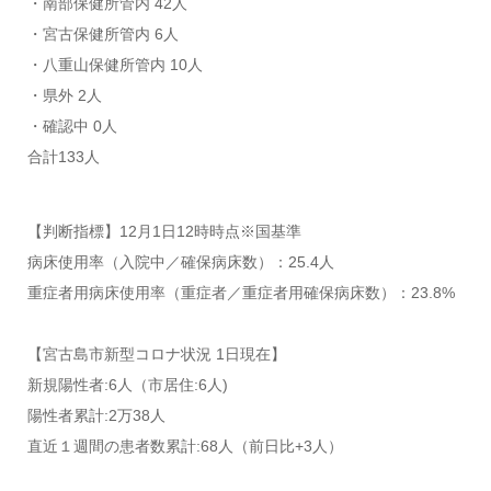
・南部保健所管内 42人
・宮古保健所管内 6人
・八重山保健所管内 10人
・県外 2人
・確認中 0人
合計133人
【判断指標】12月1日12時時点※国基準
病床使用率（入院中／確保病床数）：25.4人
重症者用病床使用率（重症者／重症者用確保病床数）：23.8%
【宮古島市新型コロナ状況 1日現在】
新規陽性者:6人（市居住:6人)
陽性者累計:2万38人
直近１週間の患者数累計:68人（前日比+3人）