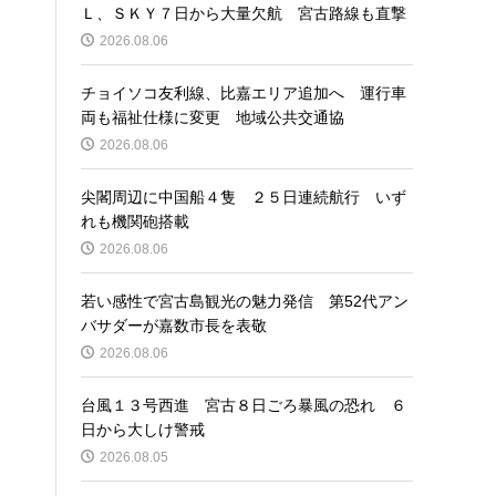
Ｌ、ＳＫＹ７日から大量欠航 宮古路線も直撃
2026.08.06
チョイソコ友利線、比嘉エリア追加へ 運行車
両も福祉仕様に変更 地域公共交通協
2026.08.06
尖閣周辺に中国船４隻 ２５日連続航行 いず
れも機関砲搭載
2026.08.06
若い感性で宮古島観光の魅力発信 第52代アン
バサダーが嘉数市長を表敬
2026.08.06
台風１３号西進 宮古８日ごろ暴風の恐れ ６
日から大しけ警戒
2026.08.05