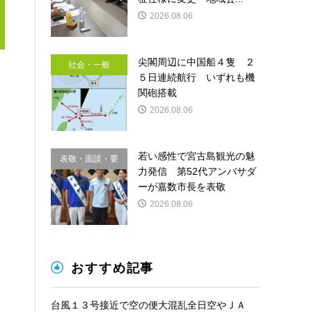
2026.08.06
尖閣周辺に中国船４隻 ２
社会・一般
５日連続航行 いずれも機
関砲搭載
2026.08.06
若い感性で宮古島観光の魅
表敬・面談・要
力発信 第52代アンバサダ
請
ーが嘉数市長を表敬
2026.08.06
おすすめ記事
台風１３号接近で空の便大混乱全日空やＪＡ