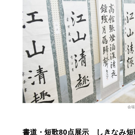
会場
書道・短歌80点展示 しきなみ短