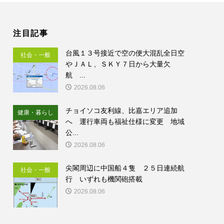
注目記事
台風１３号接近で空の便大混乱全日空
社会・一般
やＪＡＬ、ＳＫＹ７日から大量欠
航 ...
2026.08.06
チョイソコ友利線、比嘉エリア追加
健康・暮らし
へ 運行車両も福祉仕様に変更 地域
公...
2026.08.06
尖閣周辺に中国船４隻 ２５日連続航
社会・一般
行 いずれも機関砲搭載
2026.08.06