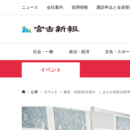
ニュース
会社案内
採用情報
購読申込と会員登
社会・一般
政治・経済
文化・スポー
イベント
記事
イベント
書道・短歌80点展示 しきなみ短歌会秋