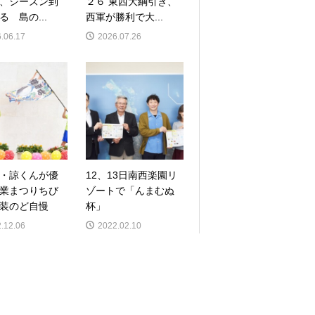
、シーズン到
２６ 東西大綱引き、
る 島の...
西軍が勝利で大...
.06.17
2026.07.26
・諒くんが優
12、13日南西楽園リ
業まつりちび
ゾートで「んまむぬ
装のど自慢
杯」
.12.06
2022.02.10