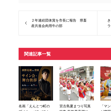
２年連続団体賞を市長に報告 県畜
き
産共進会肉用牛の部
ラ
関連記事一覧
名画「えんとつ町の
宮古島夏まつり写真
「マン