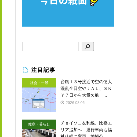
注目記事
台風１３号接近で空の便大
社会・一般
混乱全日空やＪＡＬ、ＳＫ
Ｙ７日から大量欠航 ...
2026.08.06
チョイソコ友利線、比嘉エ
健康・暮らし
リア追加へ 運行車両も福
祉仕様に変更 地域公...