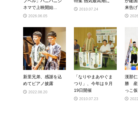
プペル」パニパニシ
特集 熱気最高潮に
が建国
ネマで上映開始...
来告げ
2010.07.24
2026.06.05
2026
新里兄弟、感謝を込
「なりやまあやぐま
漢那仁
めてピアノ披露
つり」、今年は９月
勝 産
19日開催
っこ仮
2022.08.20
2010.07.23
2022