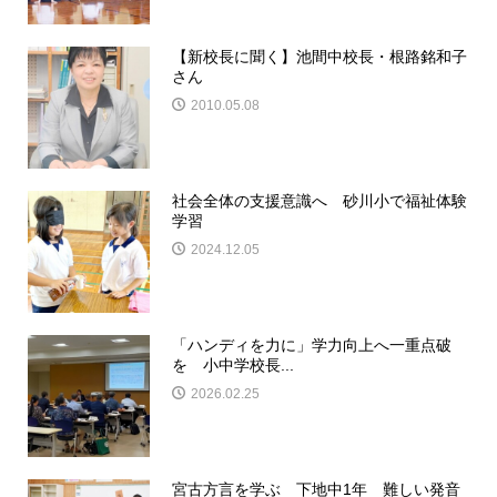
【新校長に聞く】池間中校長・根路銘和子
さん
2010.05.08
社会全体の支援意識へ 砂川小で福祉体験
学習
2024.12.05
「ハンディを力に」学力向上へ一重点破
を 小中学校長...
2026.02.25
宮古方言を学ぶ 下地中1年 難しい発音