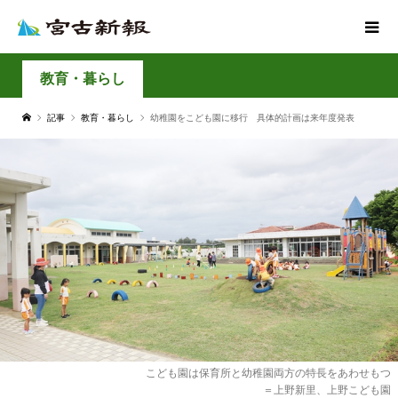
教育・暮らし
記事
教育・暮らし
幼稚園をこども園に移行 具体的計画は来年度発表
こども園は保育所と幼稚園両方の特長をあわせもつ
＝上野新里、上野こども園