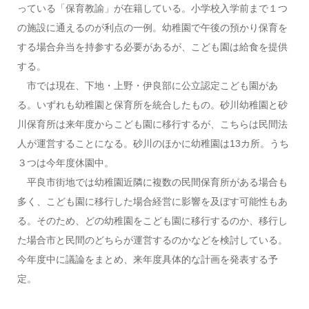
っている「保育教諭」が在籍している。小学校入学前まで１つ
の施設に通えるのが利点の一例。幼稚園で午後の預かり保育を
する場合弁当を持参する必要があるが、こども園は給食を提供
する。
市では現在、下地・上野・伊良部に公立認定こども園があ
る。いずれも幼稚園と保育所を統合したもの。砂川幼稚園と砂
川保育所は来年度からこども園に移行するが、こちらは民間法
人が運営することになる。砂川のほかに幼稚園は13カ所。うち
３つは今年度休園中。
平良市街地では幼稚園近隣に複数の民間保育所がある場合も
多く、こども園に移行した場合経営に影響を及ぼす可能性もあ
る。そのため、どの幼稚園をこども園に移行するのか、移行し
た場合市と民間のどちらが運営するのかなどを検討している。
今年度中に議論をまとめ、来年度具体的な計画を発表する予
定。