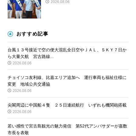
2026.08.06
おすすめ記事
台風１３号接近で空の便大混乱全日空やＪＡＬ、ＳＫＹ７日か
ら大量欠航 宮古路線...
2026.08.06
チョイソコ友利線、比嘉エリア追加へ 運行車両も福祉仕様に
変更 地域公共交通協
2026.08.06
尖閣周辺に中国船４隻 ２５日連続航行 いずれも機関砲搭載
2026.08.06
若い感性で宮古島観光の魅力発信 第52代アンバサダーが嘉数
市長を表敬