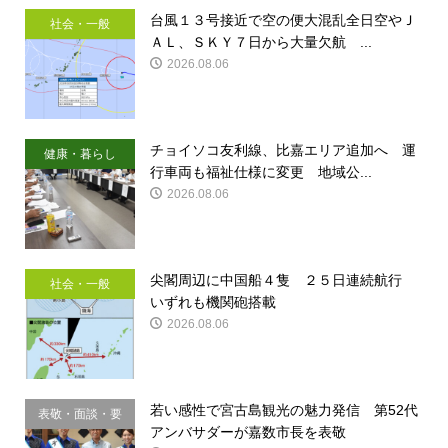
台風１３号接近で空の便大混乱全日空やＪ
社会・一般
ＡＬ、ＳＫＹ７日から大量欠航 ...
2026.08.06
チョイソコ友利線、比嘉エリア追加へ 運
健康・暮らし
行車両も福祉仕様に変更 地域公...
2026.08.06
尖閣周辺に中国船４隻 ２５日連続航行
社会・一般
いずれも機関砲搭載
2026.08.06
若い感性で宮古島観光の魅力発信 第52代
表敬・面談・要
アンバサダーが嘉数市長を表敬
請